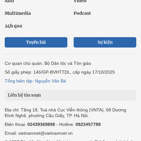
Ảnh
Video
Multimedia
Podcast
24h qua
Tuyến bài
Sự kiện
Cơ quan chủ quản: Bộ Dân tộc và Tôn giáo
Số giấy phép: 146/GP-BVHTTDL, cấp ngày 17/10/2025
Tổng biên tập: Nguyễn Văn Bá
Liên hệ tòa soạn
Địa chỉ: Tầng 18, Toà nhà Cục Viễn thông (VNTA), 68 Dương
Đình Nghệ, phường Cầu Giấy, TP. Hà Nội.
Điện thoại:
02439369898
- Hotline:
0923457788
Email: vietnamnet@vietnamnet.vn