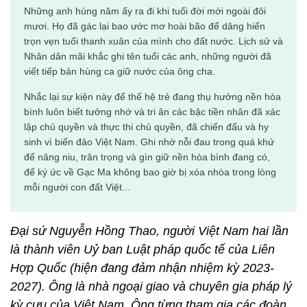
Những anh hùng năm ấy ra đi khi tuổi đời mới ngoài đôi
mươi. Họ đã gác lại bao ước mơ hoài bão để dâng hiến
trọn vẹn tuổi thanh xuân của mình cho đất nước. Lịch sử và
Nhân dân mãi khắc ghi tên tuổi các anh, những người đã
viết tiếp bản hùng ca giữ nước của ông cha.
Nhắc lại sự kiện này để thế hệ trẻ đang thụ hưởng nền hòa
bình luôn biết tưởng nhớ và tri ân các bậc tiền nhân đã xác
lập chủ quyền và thực thi chủ quyền, đã chiến đấu và hy
sinh vì biển đảo Việt Nam. Ghi nhớ nỗi đau trong quá khứ
để nâng niu, trân trọng và gìn giữ nền hòa bình đang có,
để ký ức về Gạc Ma không bao giờ bị xóa nhòa trong lòng
mỗi người con đất Việt...
Đại sứ Nguyễn Hồng Thao, người Việt Nam hai lần
là thành viên Uỷ ban Luật pháp quốc tế của Liên
Hợp Quốc (hiện đang đảm nhận nhiệm kỳ 2023-
2027). Ông là nhà ngoại giao và chuyên gia pháp lý
kỳ cựu của Việt Nam. Ông từng tham gia các đoàn