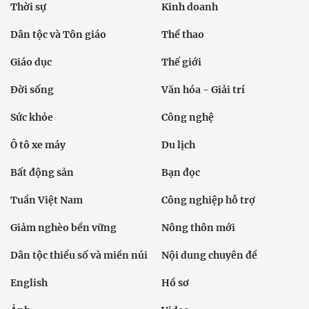
Thời sự
Kinh doanh
Dân tộc và Tôn giáo
Thể thao
Giáo dục
Thế giới
Đời sống
Văn hóa - Giải trí
Sức khỏe
Công nghệ
Ô tô xe máy
Du lịch
Bất động sản
Bạn đọc
Tuần Việt Nam
Công nghiệp hỗ trợ
Giảm nghèo bền vững
Nông thôn mới
Dân tộc thiểu số và miền núi
Nội dung chuyên đề
English
Hồ sơ