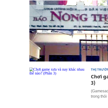
THỊ TRƯỜ
Chơi g
3)
(Gamesao)
trong thó