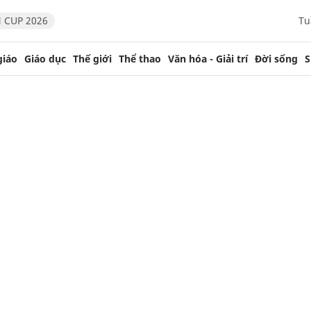
 CUP 2026
Tu
giáo
Giáo dục
Thế giới
Thể thao
Văn hóa - Giải trí
Đời sống
S