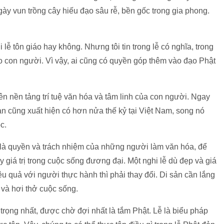
ày vun trồng cây hiếu đạo sâu rễ, bền gốc trong gia phong.
i lễ tôn giáo hay không. Nhưng tôi tin trong lễ có nghĩa, trong
ho con người. Vì vậy, ai cũng có quyền góp thêm vào đạo Phật
rên nền tảng trí tuệ văn hóa và tâm linh của con người. Ngay
an cũng xuất hiện có hơn nửa thế kỷ tại Việt Nam, song nó
c.
 là quyền và trách nhiệm của những người làm văn hóa, để
giá trị trong cuộc sống đương đại. Một nghi lễ dù đẹp và giá
u quả với người thực hành thì phải thay đổi. Di sản cần lắng
 và hơi thở cuộc sống.
 trọng nhất, được chờ đợi nhất là tắm Phật. Lễ là biểu pháp