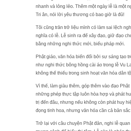
nhanh và lỏng lẻo. Thêm một ngày lễ là một ng
Tri ân, nói lời yêu thương có bao giờ là đủ!
Tôi cũng trăn trở liệu mình có làm sai lệch ngh
nghĩa có lễ. Lễ sinh ra để xây đạo, giữ đạo c
bằng những nghi thức mới, biểu pháp mới.
Phật giáo, văn hóa biến đổi bởi sự sáng tạo t
như nghi thức bông hồng cài áo trong lễ Vu L
không thể thiếu trong sinh hoạt văn hóa dân tộ
Vì thế, làm giàu thêm, góp thêm vào đạo Phật
những phép thực tập luôn hòa hợp và phát huy 
trị đến đâu, nhưng nếu không còn phát huy hiệ
đọng tinh hoa, nhưng văn hóa cần cả bản sắc
Trở lại với câu chuyện Phật đản, nghi lễ quan