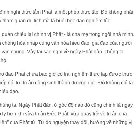
c định nghi thức tắm Phật là một phép thực tập. Đó không phải
y tham quan du lịch mà là buổi học đạo nghiêm túc.
i quán chiếu lại chính vị Phật - là cha mẹ trong ngôi nhà mình.
h chóng hòa nhập cùng văn hóa hiếu đạo, gia đạo của người
 văn chung. Vậy tại sao nghĩ về ngày Phật đản, chúng ta
 họ.
mộ đạo Phật chưa bao giờ có trải nghiệm thực tập được thực
iếp nói lời tri ân công sinh thành dưỡng dục. Đó không chỉ là
hiếu đạo.
húng ta. Ngày Phật đản, ở góc độ nào đó cũng chính là ngày
 lý hơn khi vừa tri ân Đức Phật, vừa quay trở về tri ân cha
ện” của Phật tử. Từ đó nguyện thay đổi, hướng về những vị