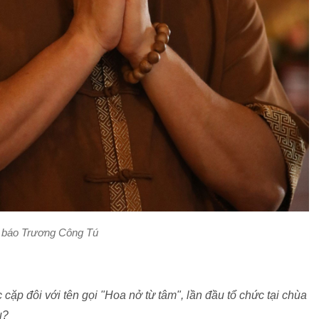
 báo Trương Công Tú
 cặp đôi với tên gọi "Hoa nở từ tâm", lần đầu tổ chức tại chùa
âu?