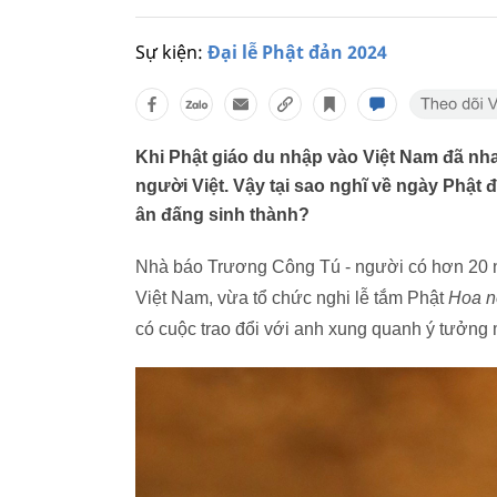
Sự kiện:
Đại lễ Phật đản 2024
Khi Phật giáo du nhập vào Việt Nam đã nh
người Việt. Vậy tại sao nghĩ về ngày Phật 
ân đấng sinh thành?
Nhà báo Trương Công Tú - người có hơn 20 nă
Việt Nam, vừa tổ chức nghi lễ tắm Phật
Hoa n
có cuộc trao đổi với anh xung quanh ý tưởng 