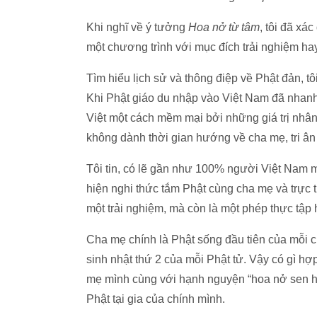
Khi nghĩ về ý tưởng
Hoa nở từ tâm
, tôi đã xá
một chương trình với mục đích trải nghiệm ha
Tìm hiểu lịch sử và thông điệp về Phật đản, tô
Khi Phật giáo du nhập vào Việt Nam đã nhan
Việt một cách mềm mại bởi những giá trị nhân
không dành thời gian hướng về cha mẹ, tri ân
Tôi tin, có lẽ gần như 100% người Việt Nam 
hiện nghi thức tắm Phật cùng cha mẹ và trực t
một trải nghiệm, mà còn là một phép thực tập 
Cha mẹ chính là Phật sống đầu tiên của mỗi c
sinh nhật thứ 2 của mỗi Phật tử. Vậy có gì hợp
mẹ mình cùng với hạnh nguyện “hoa nở sen hi
Phật tại gia của chính mình.