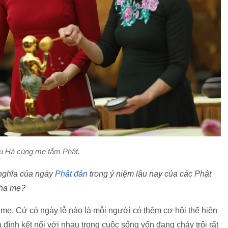
u Hà cùng mẹ tắm Phật.
ý nghĩa của ngày
Phật đản
trong ý niệm lâu nay của các Phật
 cha mẹ?
 mẹ. Cứ có ngày lễ nào là mỗi người có thêm cơ hội thể hiện
 đình kết nối với nhau trong cuộc sống vốn đang chảy trôi rất