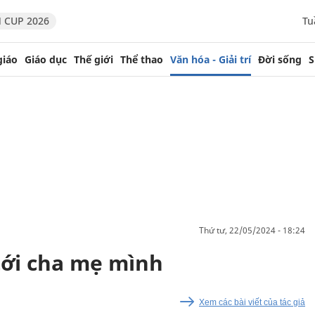
 CUP 2026
Tu
giáo
Giáo dục
Thế giới
Thể thao
Văn hóa - Giải trí
Đời sống
S
thứ tư, 22/05/2024 - 18:24
tới cha mẹ mình
Xem các bài viết của tác giả