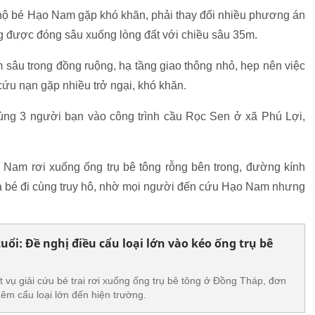
 hộ bé Hạo Nam gặp khó khăn, phải thay đổi nhiều phương án
ông được đóng sâu xuống lòng đất với chiều sâu 35m.
 sâu trong đồng ruộng, hạ tầng giao thông nhỏ, hẹp nên việc
 cứu nạn gặp nhiều trở ngại, khó khăn.
ùng 3 người bạn vào công trình cầu Rọc Sen ở xã Phú Lợi,
bé Nam rơi xuống ống trụ bê tông rỗng bên trong, đường kính
 bé đi cùng truy hô, nhờ mọi người đến cứu Hạo Nam nhưng
 tuổi: Đề nghị điều cẩu loại lớn vào kéo ống trụ bê
t vụ giải cứu bé trai rơi xuống ống trụ bê tông ở Đồng Tháp, đơn
hêm cẩu loại lớn đến hiện trường.