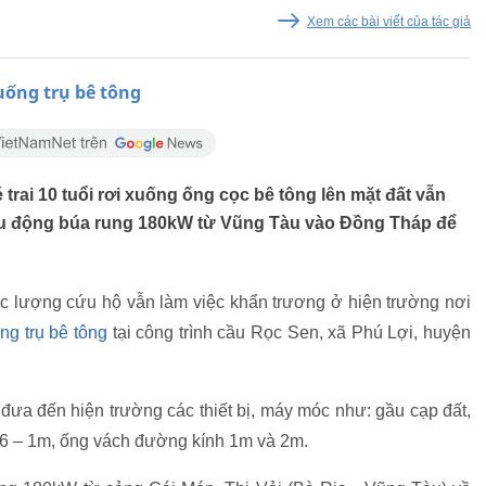
Xem các bài viết của tác giả
xuống trụ bê tông
 trai 10 tuổi rơi xuống ống cọc bê tông lên mặt đất vẫn
ều động búa rung 180kW từ Vũng Tàu vào Đồng Tháp để
ực lượng cứu hộ vẫn làm việc khẩn trương ở hiện trường nơi
ng trụ bê tông
tại công trình cầu Rọc Sen, xã Phú Lợi, huyện
đưa đến hiện trường các thiết bị, máy móc như: gầu cạp đất,
,6 – 1m, ống vách đường kính 1m và 2m.