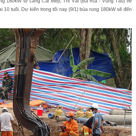
ng 180kW từ cảng Cái Mép, Thị Vải (Bà Rịa - Vũng Tàu) về
 10 tuổi. Dự kiến trong tối nay (9/1) búa rung 180kW sẽ đến