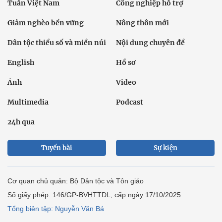
Tuần Việt Nam
Công nghiệp hỗ trợ
Giảm nghèo bền vững
Nông thôn mới
Dân tộc thiểu số và miền núi
Nội dung chuyên đề
English
Hồ sơ
Ảnh
Video
Multimedia
Podcast
24h qua
Tuyến bài
Sự kiện
Cơ quan chủ quản: Bộ Dân tộc và Tôn giáo
Số giấy phép: 146/GP-BVHTTDL, cấp ngày 17/10/2025
Tổng biên tập: Nguyễn Văn Bá