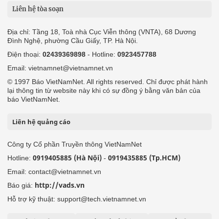
Liên hệ tòa soạn
Địa chỉ: Tầng 18, Toà nhà Cục Viễn thông (VNTA), 68 Dương
Đình Nghệ, phường Cầu Giấy, TP. Hà Nội.
Điện thoại:
02439369898
- Hotline:
0923457788
Email: vietnamnet@vietnamnet.vn
© 1997 Báo VietNamNet. All rights reserved. Chỉ được phát hành
lại thông tin từ website này khi có sự đồng ý bằng văn bản của
báo VietNamNet.
Liên hệ quảng cáo
Công ty Cổ phần Truyền thông VietNamNet
0919405885 (Hà Nội)
0919435885 (Tp.HCM)
Hotline:
-
Email: contact@vietnamnet.vn
http://vads.vn
Báo giá:
Hỗ trợ kỹ thuật: support@tech.vietnamnet.vn