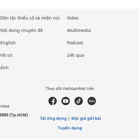
Dân tộc thiểu số và miền núi
Video
Nội dung chuyên đề
Multimedia
English
Podcast
Hồ sơ
24h qua
Ảnh
Theo dõi VietNamNet trên
amNet
5885 (Tp.HCM)
Tải ứng dụng
Độc giả gửi bài
Tuyển dụng