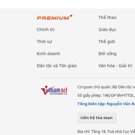
Thể thao
Chính trị
Giáo dục
Thời sự
Thế giới
Kinh doanh
Đời sống
Dân tộc và Tôn giáo
Văn hóa - Giải trí
Cơ quan chủ quản: Bộ Dân tộc v
Số giấy phép: 146/GP-BVHTTDL,
Tổng biên tập: Nguyễn Văn B
Liên hệ tòa soạn
Địa chỉ: Tầng 18, Toà nhà Cục 