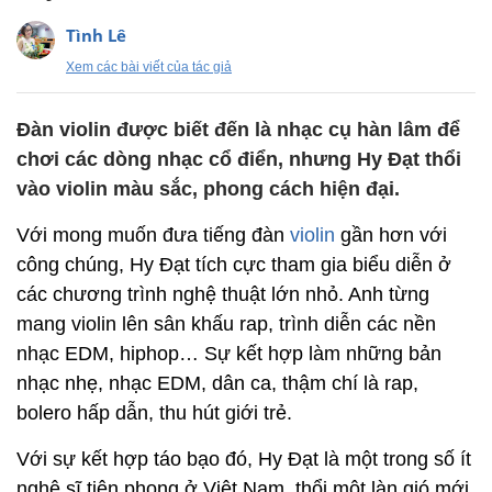
Tình Lê
Xem các bài viết của tác giả
Đàn violin được biết đến là nhạc cụ hàn lâm để
chơi các dòng nhạc cổ điển, nhưng Hy Đạt thổi
vào violin màu sắc, phong cách hiện đại.
Với mong muốn đưa tiếng đàn
violin
gần hơn với
công chúng, Hy Đạt tích cực tham gia biểu diễn ở
các chương trình nghệ thuật lớn nhỏ. Anh từng
mang violin lên sân khấu rap, trình diễn các nền
nhạc EDM, hiphop… Sự kết hợp làm những bản
nhạc nhẹ, nhạc EDM, dân ca, thậm chí là rap,
bolero hấp dẫn, thu hút giới trẻ.
Với sự kết hợp táo bạo đó, Hy Đạt là một trong số ít
nghệ sĩ tiên phong ở Việt Nam, thổi một làn gió mới