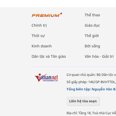
Thể thao
Chính trị
Giáo dục
Thời sự
Thế giới
Kinh doanh
Đời sống
Dân tộc và Tôn giáo
Văn hóa - Giải trí
Cơ quan chủ quản: Bộ Dân tộc v
Số giấy phép: 146/GP-BVHTTDL,
Tổng biên tập: Nguyễn Văn B
Liên hệ tòa soạn
Địa chỉ: Tầng 18, Toà nhà Cục 