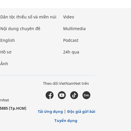
Dân tộc thiểu số và miền núi
Video
Nội dung chuyên đề
Multimedia
English
Podcast
Hồ sơ
24h qua
Ảnh
Theo dõi VietNamNet trên
amNet
5885 (Tp.HCM)
Tải ứng dụng
Độc giả gửi bài
Tuyển dụng