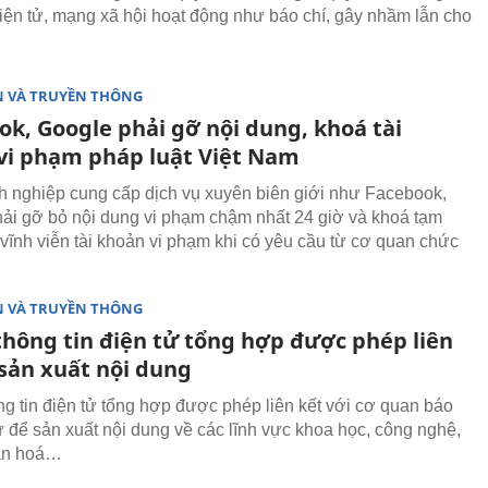
 điện tử, mạng xã hội hoạt động như báo chí, gây nhầm lẫn cho
N VÀ TRUYỀN THÔNG
ok, Google phải gỡ nội dung, khoá tài
vi phạm pháp luật Việt Nam
 nghiệp cung cấp dịch vụ xuyên biên giới như Facebook,
ải gỡ bỏ nội dung vi phạm chậm nhất 24 giờ và khoá tạm
 vĩnh viễn tài khoản vi phạm khi có yêu cầu từ cơ quan chức
N VÀ TRUYỀN THÔNG
thông tin điện tử tổng hợp được phép liên
 sản xuất nội dung
ng tin điện tử tổng hợp được phép liên kết với cơ quan báo
tử để sản xuất nội dung về các lĩnh vực khoa học, công nghệ,
văn hoá…