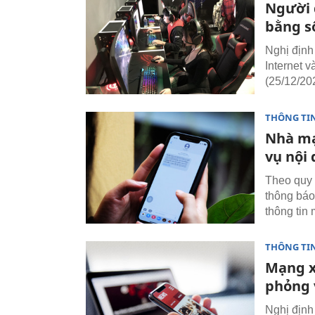
Người 
bằng s
Nghị định
Internet 
(25/12/20
THÔNG TI
Nhà mạ
vụ nội
Theo quy 
thông báo 
thông tin
THÔNG TI
Mạng x
phỏng 
Nghị định