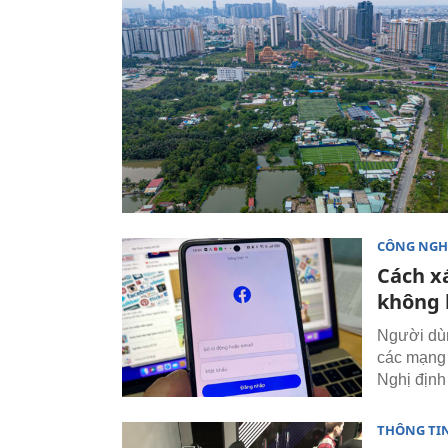
CÔNG NGH
Cách x
không 
Người dùn
các mạng 
Nghị định
THÔNG TI