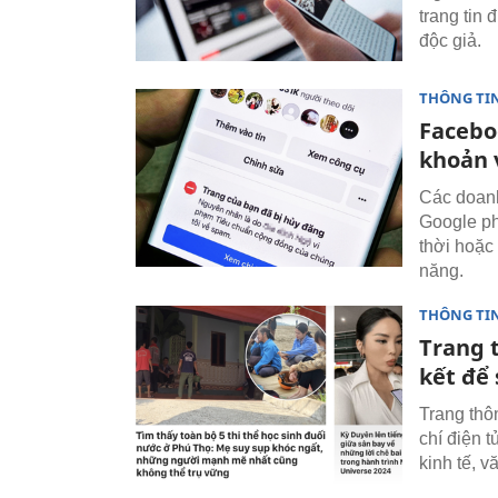
trang tin
độc giả.
THÔNG TI
Facebo
khoản 
Các doanh
Google ph
thời hoặc
năng.
THÔNG TI
Trang 
kết để
Trang thô
chí điện 
kinh tế, 