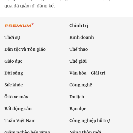
qua đã giảm đi đáng kể.
Chính trị
Thời sự
Kinh doanh
Dân tộc và Tôn giáo
Thể thao
Giáo dục
Thế giới
Đời sống
Văn hóa - Giải trí
Sức khỏe
Công nghệ
Ô tô xe máy
Du lịch
Bất động sản
Bạn đọc
Tuần Việt Nam
Công nghiệp hỗ trợ
Giảm nghèo bền vững
Nông thôn mới