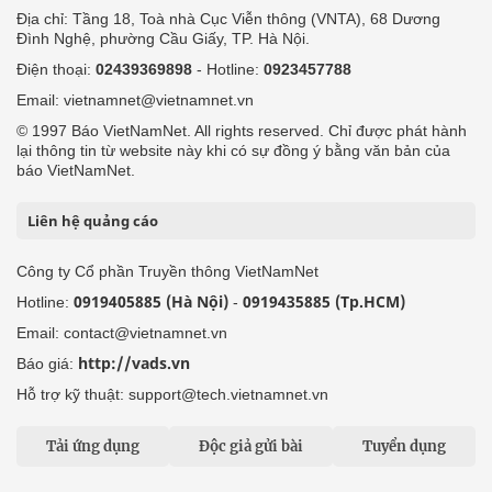
Địa chỉ: Tầng 18, Toà nhà Cục Viễn thông (VNTA), 68 Dương
Đình Nghệ, phường Cầu Giấy, TP. Hà Nội.
Điện thoại:
02439369898
- Hotline:
0923457788
Email: vietnamnet@vietnamnet.vn
© 1997 Báo VietNamNet. All rights reserved. Chỉ được phát hành
lại thông tin từ website này khi có sự đồng ý bằng văn bản của
báo VietNamNet.
Liên hệ quảng cáo
Công ty Cổ phần Truyền thông VietNamNet
0919405885 (Hà Nội)
0919435885 (Tp.HCM)
Hotline:
-
Email: contact@vietnamnet.vn
http://vads.vn
Báo giá:
Hỗ trợ kỹ thuật: support@tech.vietnamnet.vn
Tải ứng dụng
Độc giả gửi bài
Tuyển dụng