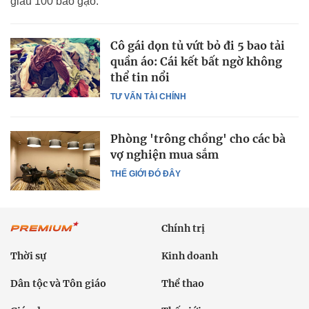
giấu 100 bao gạo.
Cô gái dọn tủ vứt bỏ đi 5 bao tải
quần áo: Cái kết bất ngờ không
thể tin nổi
TƯ VẤN TÀI CHÍNH
Phòng 'trông chồng' cho các bà
vợ nghiện mua sắm
THẾ GIỚI ĐÓ ĐÂY
Chính trị
Thời sự
Kinh doanh
Dân tộc và Tôn giáo
Thể thao