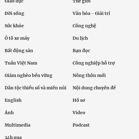
Giáo dục
Thế giới
Đời sống
Văn hóa - Giải trí
Sức khỏe
Công nghệ
Ô tô xe máy
Du lịch
Bất động sản
Bạn đọc
Tuần Việt Nam
Công nghiệp hỗ trợ
Giảm nghèo bền vững
Nông thôn mới
Dân tộc thiểu số và miền núi
Nội dung chuyên đề
English
Hồ sơ
Ảnh
Video
Multimedia
Podcast
24h qua