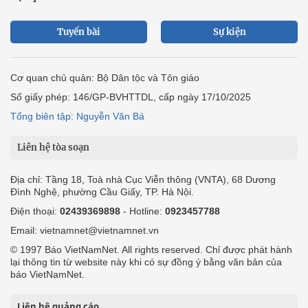
Tuyến bài
Sự kiện
Cơ quan chủ quản: Bộ Dân tộc và Tôn giáo
Số giấy phép: 146/GP-BVHTTDL, cấp ngày 17/10/2025
Tổng biên tập: Nguyễn Văn Bá
Liên hệ tòa soạn
Địa chỉ: Tầng 18, Toà nhà Cục Viễn thông (VNTA), 68 Dương
Đình Nghệ, phường Cầu Giấy, TP. Hà Nội.
Điện thoại:
02439369898
- Hotline:
0923457788
Email: vietnamnet@vietnamnet.vn
© 1997 Báo VietNamNet. All rights reserved. Chỉ được phát hành
lại thông tin từ website này khi có sự đồng ý bằng văn bản của
báo VietNamNet.
Liên hệ quảng cáo