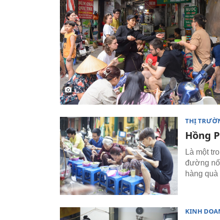
THỊ TRƯỜ
Hồng P
Là một tr
đường nối
hàng quà 
KINH DOA