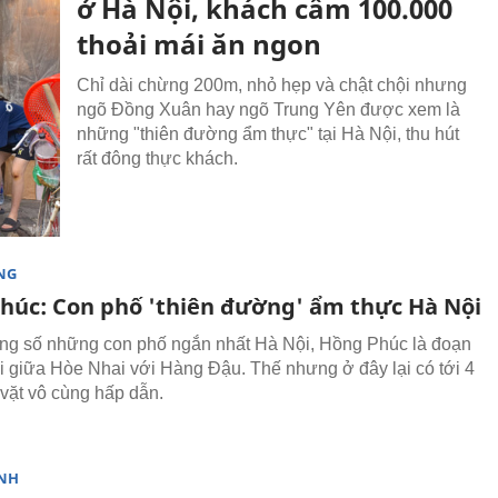
ở Hà Nội, khách cầm 100.000
thoải mái ăn ngon
Chỉ dài chừng 200m, nhỏ hẹp và chật chội nhưng
ngõ Đồng Xuân hay ngõ Trung Yên được xem là
những "thiên đường ẩm thực" tại Hà Nội, thu hút
rất đông thực khách.
NG
húc: Con phố 'thiên đường' ẩm thực Hà Nội
ong số những con phố ngắn nhất Hà Nội, Hồng Phúc là đoạn
 giữa Hòe Nhai với Hàng Đậu. Thế nhưng ở đây lại có tới 4
vặt vô cùng hấp dẫn.
NH