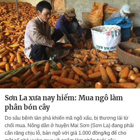
Sơn La xưa nay hiếm: Mua ngô làm
phân bón cây
Do sâu bệnh tàn phá khiến mã ngô xấu, bị thương lái từ
chối mua. Nông dân ở huyện Mai Sơn (Sơn La) đang phải
cắn răng chịu lỗ, bán ngô với giá 1.000 đồng/kg để cho