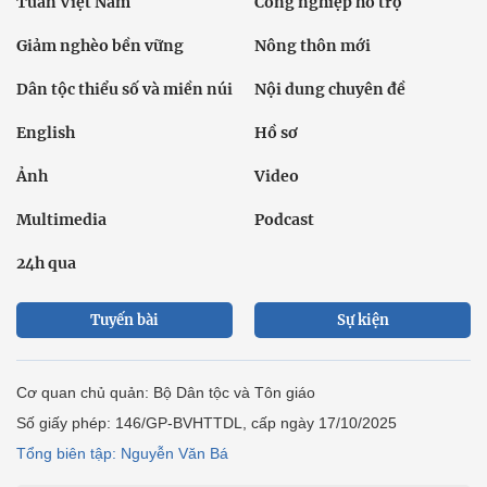
Tuần Việt Nam
Công nghiệp hỗ trợ
Giảm nghèo bền vững
Nông thôn mới
Dân tộc thiểu số và miền núi
Nội dung chuyên đề
English
Hồ sơ
Ảnh
Video
Multimedia
Podcast
24h qua
Tuyến bài
Sự kiện
Cơ quan chủ quản: Bộ Dân tộc và Tôn giáo
Số giấy phép: 146/GP-BVHTTDL, cấp ngày 17/10/2025
Tổng biên tập: Nguyễn Văn Bá