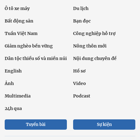
Ô tô xe máy
Du lịch
Bất động sản
Bạn đọc
Tuần Việt Nam
Công nghiệp hỗ trợ
Giảm nghèo bền vững
Nông thôn mới
Dân tộc thiểu số và miền núi
Nội dung chuyên đề
English
Hồ sơ
Ảnh
Video
Multimedia
Podcast
24h qua
Tuyến bài
Sự kiện