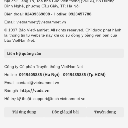
Địa chỉ: Tầng 18, Toà nhà Cục Viễn thông (VNTA), 68 Dương
Đình Nghệ, phường Cầu Giấy, TP. Hà Nội.
Điện thoại:
02439369898
- Hotline:
0923457788
Email: vietnamnet@vietnamnet.vn
© 1997 Báo VietNamNet. All rights reserved. Chỉ được phát hành
lại thông tin từ website này khi có sự đồng ý bằng văn bản của
báo VietNamNet.
Liên hệ quảng cáo
Công ty Cổ phần Truyền thông VietNamNet
0919405885 (Hà Nội)
0919435885 (Tp.HCM)
Hotline:
-
Email: contact@vietnamnet.vn
http://vads.vn
Báo giá:
Hỗ trợ kỹ thuật: support@tech.vietnamnet.vn
Tải ứng dụng
Độc giả gửi bài
Tuyển dụng