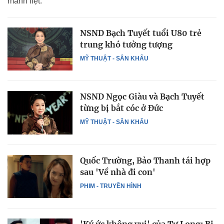
mãnh liệt.
NSND Bạch Tuyết tuổi U80 trẻ
trung khó tưởng tượng
MỸ THUẬT - SÂN KHẤU
NSND Ngọc Giàu và Bạch Tuyết
từng bị bắt cóc ở Đức
MỸ THUẬT - SÂN KHẤU
Quốc Trường, Bảo Thanh tái hợp
sau 'Về nhà đi con'
PHIM - TRUYỀN HÌNH