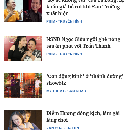
'Ký ức không vui' của Tự Long: Bị
khán giả bỏ rơi khi Đan Trường
xuất hiện
PHIM - TRUYỀN HÌNH
NSND Ngọc Giàu ngồi ghế nóng
sau án phạt với Trấn Thành
PHIM - TRUYỀN HÌNH
'Cơn động kinh' ở 'thánh đường'
showbiz
MỸ THUẬT - SÂN KHẤU
Diễm Hương đóng kịch, làm gái
làng chơi
VĂN HÓA - GIẢI TRÍ