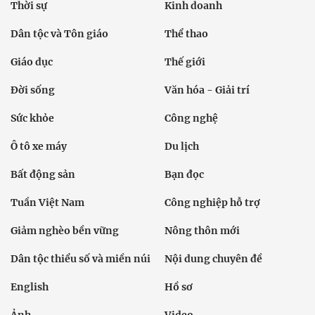
Thời sự
Kinh doanh
Dân tộc và Tôn giáo
Thể thao
Giáo dục
Thế giới
Đời sống
Văn hóa - Giải trí
Sức khỏe
Công nghệ
Ô tô xe máy
Du lịch
Bất động sản
Bạn đọc
Tuần Việt Nam
Công nghiệp hỗ trợ
Giảm nghèo bền vững
Nông thôn mới
Dân tộc thiểu số và miền núi
Nội dung chuyên đề
English
Hồ sơ