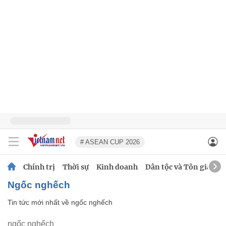
# ASEAN CUP 2026
Chính trị
Thời sự
Kinh doanh
Dân tộc và Tôn giáo
ngốc nghếch
Tin tức mới nhất về
ngốc nghếch
ngốc nghếch