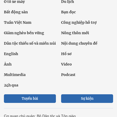
Ô tô xe máy
Du lịch
Bất động sản
Bạn đọc
Tuần Việt Nam
Công nghiệp hỗ trợ
Giảm nghèo bền vững
Nông thôn mới
Dân tộc thiểu số và miền núi
Nội dung chuyên đề
English
Hồ sơ
Ảnh
Video
Multimedia
Podcast
24h qua
Tuyến bài
Sự kiện
Cơ quan chủ quản: Bộ Dân tộc và Tôn giáo