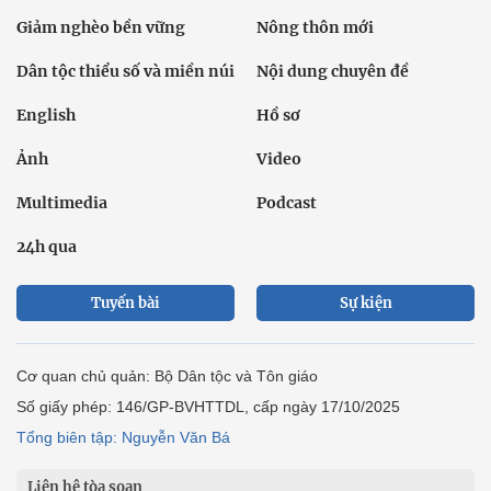
Giảm nghèo bền vững
Nông thôn mới
Dân tộc thiểu số và miền núi
Nội dung chuyên đề
English
Hồ sơ
Ảnh
Video
Multimedia
Podcast
24h qua
Tuyến bài
Sự kiện
Cơ quan chủ quản: Bộ Dân tộc và Tôn giáo
Số giấy phép: 146/GP-BVHTTDL, cấp ngày 17/10/2025
Tổng biên tập: Nguyễn Văn Bá
Liên hệ tòa soạn