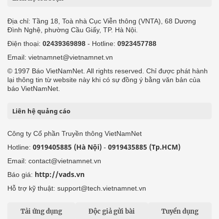
Địa chỉ: Tầng 18, Toà nhà Cục Viễn thông (VNTA), 68 Dương
Đình Nghệ, phường Cầu Giấy, TP. Hà Nội.
Điện thoại:
02439369898
- Hotline:
0923457788
Email: vietnamnet@vietnamnet.vn
© 1997 Báo VietNamNet. All rights reserved. Chỉ được phát hành
lại thông tin từ website này khi có sự đồng ý bằng văn bản của
báo VietNamNet.
Liên hệ quảng cáo
Công ty Cổ phần Truyền thông VietNamNet
0919405885 (Hà Nội)
0919435885 (Tp.HCM)
Hotline:
-
Email: contact@vietnamnet.vn
http://vads.vn
Báo giá:
Hỗ trợ kỹ thuật: support@tech.vietnamnet.vn
Tải ứng dụng
Độc giả gửi bài
Tuyển dụng