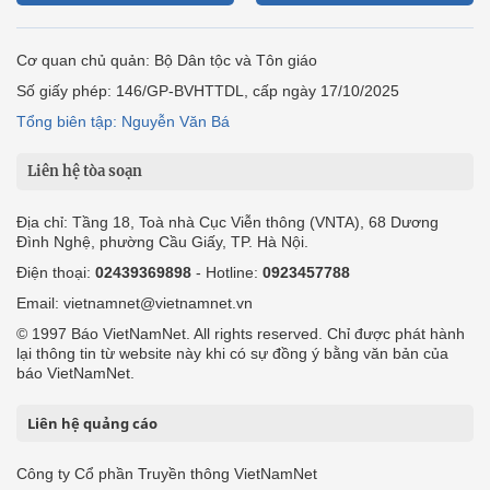
Cơ quan chủ quản: Bộ Dân tộc và Tôn giáo
Số giấy phép: 146/GP-BVHTTDL, cấp ngày 17/10/2025
Tổng biên tập: Nguyễn Văn Bá
Liên hệ tòa soạn
Địa chỉ: Tầng 18, Toà nhà Cục Viễn thông (VNTA), 68 Dương
Đình Nghệ, phường Cầu Giấy, TP. Hà Nội.
Điện thoại:
02439369898
- Hotline:
0923457788
Email: vietnamnet@vietnamnet.vn
© 1997 Báo VietNamNet. All rights reserved. Chỉ được phát hành
lại thông tin từ website này khi có sự đồng ý bằng văn bản của
báo VietNamNet.
Liên hệ quảng cáo
Công ty Cổ phần Truyền thông VietNamNet