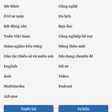
Sức khỏe
Công nghệ
Ô tô xe máy
Du lịch
Bất động sản
Bạn đọc
Tuần Việt Nam
Công nghiệp hỗ trợ
Giảm nghèo bền vững
Nông thôn mới
Dân tộc thiểu số và miền núi
Nội dung chuyên đề
English
Hồ sơ
Ảnh
Video
Multimedia
Podcast
24h qua
Tuyến bài
Sự kiện