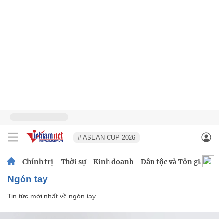
# ASEAN CUP 2026
Chính trị
Thời sự
Kinh doanh
Dân tộc và Tôn giáo
ngón tay
Tin tức mới nhất về
ngón tay