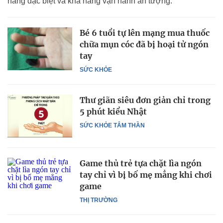
năng đặc biệt và khả năng vận hành ấn tượng.
Bé 6 tuổi tự lên mạng mua thuốc
chữa mụn cóc đã bị hoại tử ngón
tay
SỨC KHỎE
Thư giãn siêu đơn giản chỉ trong
5 phút kiểu Nhật
SỨC KHỎE TÂM THẦN
Game thủ trẻ tựa chặt lìa ngón
tay chỉ vì bị bố mẹ mẳng khi chơi
game
THỊ TRƯỜNG