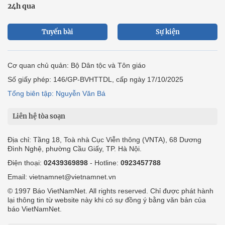
24h qua
Tuyến bài
Sự kiện
Cơ quan chủ quản: Bộ Dân tộc và Tôn giáo
Số giấy phép: 146/GP-BVHTTDL, cấp ngày 17/10/2025
Tổng biên tập: Nguyễn Văn Bá
Liên hệ tòa soạn
Địa chỉ: Tầng 18, Toà nhà Cục Viễn thông (VNTA), 68 Dương
Đình Nghệ, phường Cầu Giấy, TP. Hà Nội.
Điện thoại:
02439369898
- Hotline:
0923457788
Email: vietnamnet@vietnamnet.vn
© 1997 Báo VietNamNet. All rights reserved. Chỉ được phát hành
lại thông tin từ website này khi có sự đồng ý bằng văn bản của
báo VietNamNet.