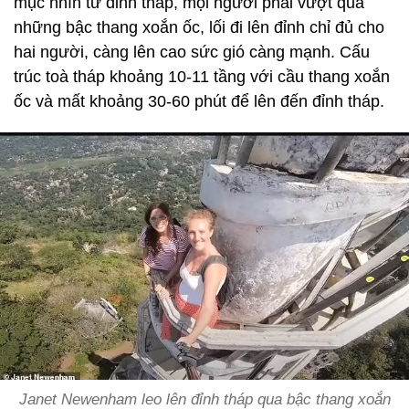
mục nhìn từ đỉnh tháp, mọi người phải vượt qua
những bậc thang xoắn ốc, lối đi lên đỉnh chỉ đủ cho
hai người, càng lên cao sức gió càng mạnh. Cấu
trúc toà tháp khoảng 10-11 tầng với cầu thang xoắn
ốc và mất khoảng 30-60 phút để lên đến đỉnh tháp.
Janet Newenham leo lên đỉnh tháp qua bậc thang xoắn