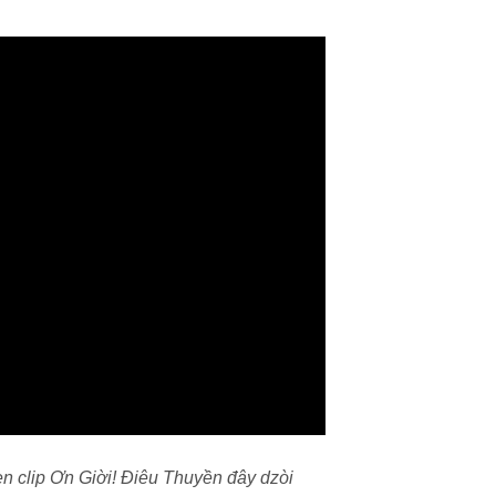
ẹn clip Ơn Giời! Điêu Thuyền đây dzòi