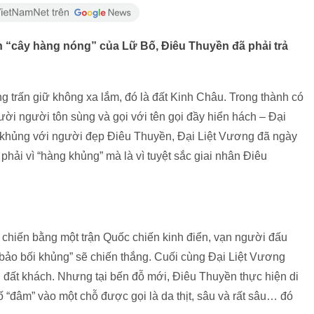
 “cây hàng nóng” của Lữ Bố, Điêu Thuyền đã phải trả
 trấn giữ không xa lắm, đó là đất Kinh Châu. Trong thành có
gười người tôn sùng và gọi với tên gọi đầy hiển hách – Đại
g khủng với người đẹp Điêu Thuyền, Đại Liệt Vương đã ngày
hải vì “hàng khủng” mà là vì tuyệt sắc giai nhân Điêu
chiến bằng một trận Quốc chiến kinh điển, vạn người đấu
“bảo bối khủng” sẽ chiến thắng. Cuối cùng Đại Liệt Vương
 đất khách. Nhưng tại bến đỗ mới, Điêu Thuyền thực hiện di
“đâm” vào một chỗ được gọi là da thịt, sâu và rất sâu… đó