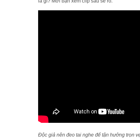
là gì? Mời bạn xem clip sau sẽ rõ.
Độc giả nên đeo tai nghe để tận hưởng trọn v