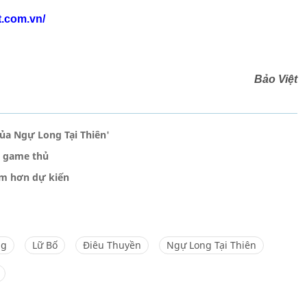
tt.com.vn/
Bảo Việt
của Ngự Long Tại Thiên'
o game thủ
ớm hơn dự kiến
ng
Lữ Bố
Điêu Thuyền
Ngự Long Tại Thiên