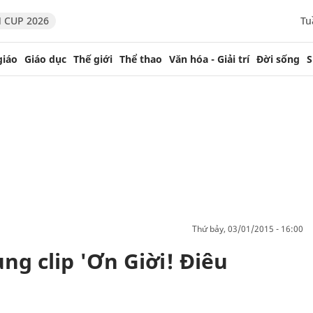
 CUP 2026
Tu
giáo
Giáo dục
Thế giới
Thể thao
Văn hóa - Giải trí
Đời sống
S
thứ bảy, 03/01/2015 - 16:00
ng clip 'Ơn Giời! Điêu