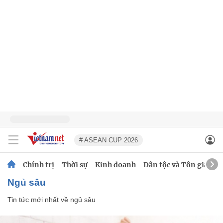
# ASEAN CUP 2026
Chính trị
Thời sự
Kinh doanh
Dân tộc và Tôn giáo
ngủ sâu
Tin tức mới nhất về
ngủ sâu