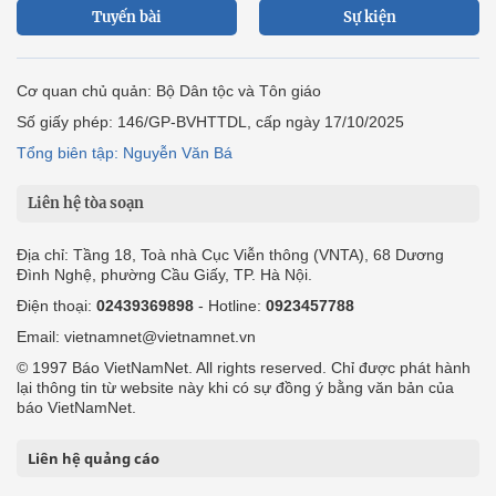
Tuyến bài
Sự kiện
Cơ quan chủ quản: Bộ Dân tộc và Tôn giáo
Số giấy phép: 146/GP-BVHTTDL, cấp ngày 17/10/2025
Tổng biên tập: Nguyễn Văn Bá
Liên hệ tòa soạn
Địa chỉ: Tầng 18, Toà nhà Cục Viễn thông (VNTA), 68 Dương
Đình Nghệ, phường Cầu Giấy, TP. Hà Nội.
Điện thoại:
02439369898
- Hotline:
0923457788
Email: vietnamnet@vietnamnet.vn
© 1997 Báo VietNamNet. All rights reserved. Chỉ được phát hành
lại thông tin từ website này khi có sự đồng ý bằng văn bản của
báo VietNamNet.
Liên hệ quảng cáo