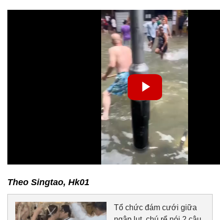
Theo Singtao, Hk01
Tổ chức đám cưới giữa
ngập lụt, chú rể nói 2 câu