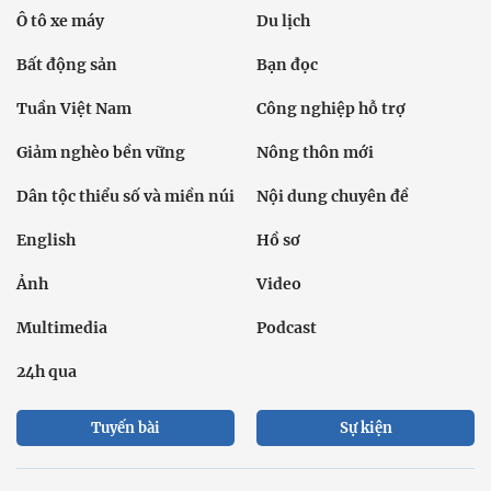
Ô tô xe máy
Du lịch
Bất động sản
Bạn đọc
Tuần Việt Nam
Công nghiệp hỗ trợ
Giảm nghèo bền vững
Nông thôn mới
Dân tộc thiểu số và miền núi
Nội dung chuyên đề
English
Hồ sơ
Ảnh
Video
Multimedia
Podcast
24h qua
Tuyến bài
Sự kiện