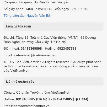
Cơ quan chủ quản: Bộ Dân tộc và Tôn giáo
Số giấy phép: 146/GP-BVHTTDL, cấp ngày 17/10/2025
Tổng biên tập: Nguyễn Văn Bá
Liên hệ tòa soạn
Địa chỉ: Tầng 18, Toà nhà Cục Viễn thông (VNTA), 68 Dương
Đình Nghệ, phường Cầu Giấy, TP. Hà Nội.
Điện thoại:
02439369898
- Hotline:
0923457788
Email: vietnamnet@vietnamnet.vn
© 1997 Báo VietNamNet. All rights reserved. Chỉ được phát hành
lại thông tin từ website này khi có sự đồng ý bằng văn bản của
báo VietNamNet.
Liên hệ quảng cáo
Công ty Cổ phần Truyền thông VietNamNet
0919405885 (Hà Nội)
0919435885 (Tp.HCM)
Hotline:
-
Email: contact@vietnamnet.vn