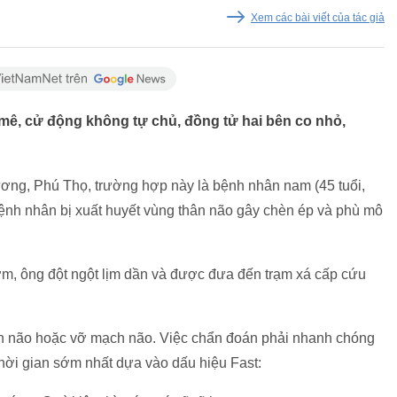
Xem các bài viết của tác giả
 mê, cử động không tự chủ, đồng tử hai bên co nhỏ,
ơng, Phú Thọ, trường hợp này là bệnh nhân nam (45 tuổi,
ệnh nhân bị xuất huyết vùng thân não gây chèn ép và phù mô
m, ông đột ngột lịm dần và được đưa đến trạm xá cấp cứu
ch não hoặc vỡ mạch não. Việc chẩn đoán phải nhanh chóng
thời gian sớm nhất dựa vào dấu hiệu Fast: