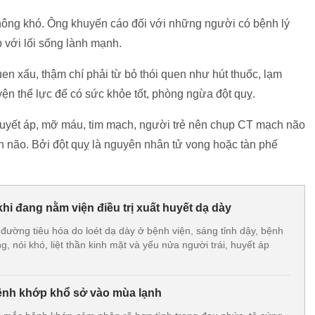
ông khó. Ông khuyến cáo đối với những người có bệnh lý
p với lối sống lành mạnh.
en xấu, thậm chí phải từ bỏ thói quen như hút thuốc, lạm
n thể lực để có sức khỏe tốt, phòng ngừa đột quỵ.
uyết áp, mỡ máu, tim mạch, người trẻ nên chụp CT mạch não
 não. Bởi đột quỵ là nguyên nhân tử vong hoặc tàn phế
khi đang nằm viện điều trị xuất huyết dạ dày
đường tiêu hóa do loét dạ dày ở bệnh viện, sáng tỉnh dậy, bệnh
 nói khó, liệt thần kinh mặt và yếu nửa người trái, huyết áp
ệnh khớp khổ sở vào mùa lạnh