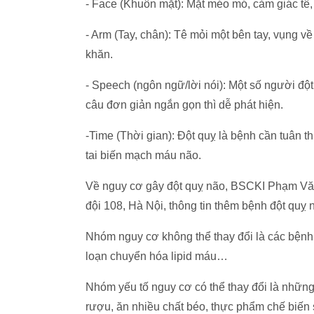
- Face (Khuôn mặt): Mặt méo mó, cảm giác tê,
- Arm (Tay, chân): Tê mỏi một bên tay, vụng về
khăn.
- Speech (ngôn ngữ/lời nói): Một số người đột
câu đơn giản ngắn gọn thì dễ phát hiện.
-Time (Thời gian): Đột quỵ là bệnh cần tuân t
tai biến mạch máu não.
Về nguy cơ gây đột quỵ não, BSCKI Phạm Vă
đội 108, Hà Nội, thông tin thêm bệnh đột quỵ
Nhóm nguy cơ không thể thay đổi là các bệnh 
loạn chuyển hóa lipid máu…
Nhóm yếu tố nguy cơ có thể thay đổi là những
rượu, ăn nhiều chất béo, thực phẩm chế biến