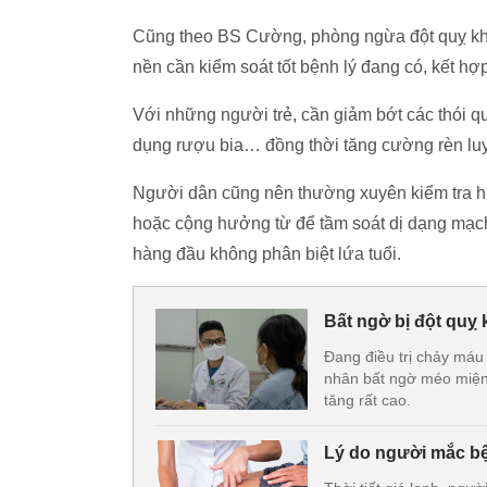
Cũng theo BS Cường, phòng ngừa đột quỵ kh
nền cần kiểm soát tốt bệnh lý đang có, kết hợ
Với những người trẻ, cần giảm bớt các thói qu
dụng rượu bia… đồng thời tăng cường rèn luyệ
Người dân cũng nên thường xuyên kiểm tra h
hoặc cộng hưởng từ để tầm soát dị dạng mạch
hàng đầu không phân biệt lứa tuổi.
Bất ngờ bị đột quỵ 
Đang điều trị chảy máu 
nhân bất ngờ méo miệng,
tăng rất cao.
Lý do người mắc b