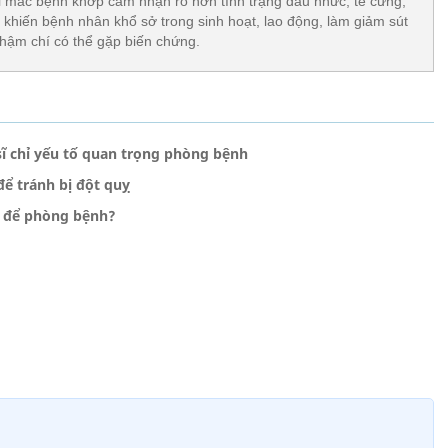
gười mắc bệnh khớp cảm nhận rõ hơn tình trạng đau nhức, tê cứng,
 khiến bệnh nhân khổ sở trong sinh hoạt, lao động, làm giảm sút
̣m chí có thể gặp biến chứng.
sĩ chỉ yếu tố quan trọng phòng bệnh
ể tránh bị đột quỵ
gì để phòng bệnh?