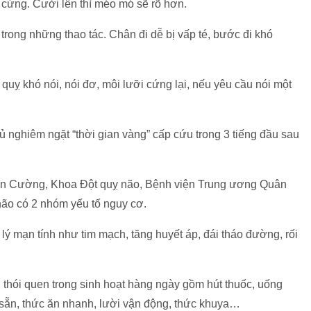
 cứng. Cười lên thì méo mó sẽ rõ hơn.
 trong những thao tác. Chân đi dễ bị vấp té, bước đi khó
 quỵ khó nói, nói đơ, môi lưỡi cứng lại, nếu yêu cầu nói một
hủ nghiêm ngặt “thời gian vàng” cấp cứu trong 3 tiếng đầu sau
n Cường, Khoa Đột quỵ não, Bệnh viện Trung ương Quân
 não có 2 nhóm yếu tố nguy cơ.
lý mạn tính như tim mạch, tăng huyết áp, đái tháo đường, rối
 thói quen trong sinh hoạt hàng ngày gồm hút thuốc, uống
 sẵn, thức ăn nhanh, lười vận động, thức khuya…