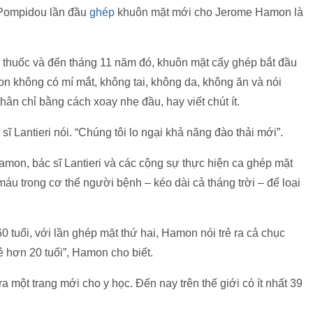
s Pompidou lần đầu
ghép
khuôn mặt mới cho Jerome Hamon là
thuốc và đến tháng 11 năm đó, khuôn mặt cấy ghép bắt đầu
on không có mí mắt, không tai, không da, không ăn và nói
hân chỉ bằng cách xoay nhẹ đầu, hay viết chút ít.
sĩ Lantieri nói. “Chúng tôi lo ngại khả năng đào thải mới”.
amon, bác sĩ Lantieri và các cộng sự thực hiện ca ghép mặt
 máu trong cơ thể người bệnh – kéo dài cả tháng trời – để loại
tuổi, với lần ghép mặt thứ hai, Hamon nói trẻ ra cả chục
trẻ hơn 20 tuổi”, Hamon cho biết.
a một trang mới cho y học. Đến nay trên thế giới có ít nhất 39