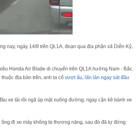
g nay, ngày 14/8 trên QL1A, đoạn qua địa phận xã Diễn Kỷ,
hiệu Honda Air Blade di chuyển trên QL1A hướng Nam - Bắc.
huộc địa bàn trên, anh ta cố
vượt ẩu, lấn làn ngay sát đầu
đầu xe tải rồi ngã úp mặt xuống đường, ngay cận kề bánh xe
àn ông đi xe máy không bị thương nặng, sau đó đã tự đứng