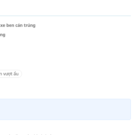
 xe ben cán trúng
úng
àn vượt ẩu