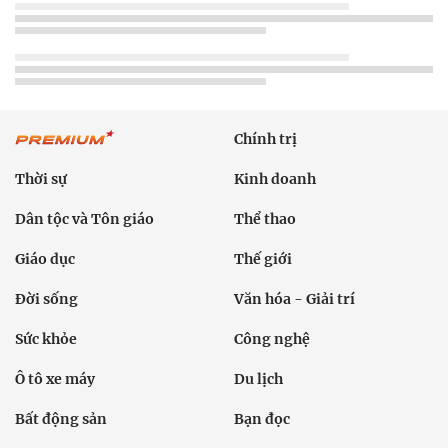
Chính trị
Thời sự
Kinh doanh
Dân tộc và Tôn giáo
Thể thao
Giáo dục
Thế giới
Đời sống
Văn hóa - Giải trí
Sức khỏe
Công nghệ
Ô tô xe máy
Du lịch
Bất động sản
Bạn đọc