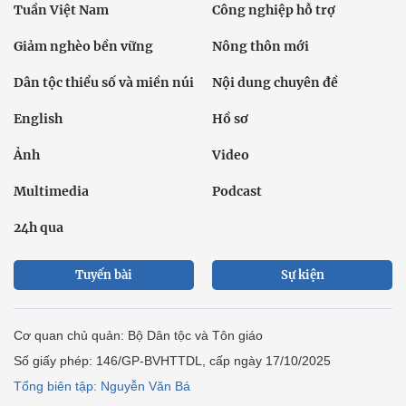
Tuần Việt Nam
Công nghiệp hỗ trợ
Giảm nghèo bền vững
Nông thôn mới
Dân tộc thiểu số và miền núi
Nội dung chuyên đề
English
Hồ sơ
Ảnh
Video
Multimedia
Podcast
24h qua
Tuyến bài
Sự kiện
Cơ quan chủ quản: Bộ Dân tộc và Tôn giáo
Số giấy phép: 146/GP-BVHTTDL, cấp ngày 17/10/2025
Tổng biên tập: Nguyễn Văn Bá