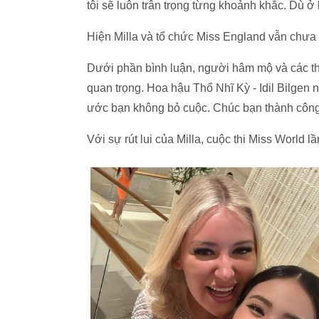
tôi sẽ luôn trân trọng từng khoảnh khắc. Dù ở 
Hiện Milla và tổ chức Miss England vẫn chưa c
Dưới phần bình luận, người hâm mộ và các thí s
quan trọng. Hoa hậu Thổ Nhĩ Kỳ - Idil Bilgen n
ước bạn không bỏ cuộc. Chúc bạn thành công 
Với sự rút lui của Milla, cuộc thi Miss World lầ