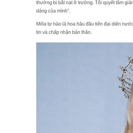
thường bị bắt nạt ở trường. Tôi quyết tâm g
dáng của mình”.
Milla tự hào là hoa hậu đầu tiên đại diện nướ
tin và chấp nhận bản thân.