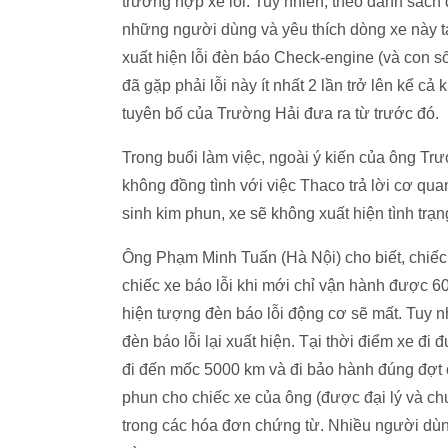
trường hợp xe lỗi. Tuy nhiên, theo danh sách
những người dùng và yêu thích dòng xe này t
xuất hiện lỗi đèn báo Check-engine (và con số 
đã gặp phải lỗi này ít nhất 2 lần trở lên kể c
tuyên bố của Trường Hải đưa ra từ trước đó.
Trong buổi làm việc, ngoài ý kiến của ông T
không đồng tình với việc Thaco trả lời cơ qua
sinh kim phun, xe sẽ không xuất hiện tình trạn
Ông Phạm Minh Tuấn (Hà Nội) cho biết, chiếc 
chiếc xe báo lỗi khi mới chỉ vận hành được 6
hiện tượng đèn báo lỗi động cơ sẽ mất. Tuy n
đèn báo lỗi lại xuất hiện. Tại thời điểm xe đi 
đi đến mốc 5000 km và đi bảo hành đúng đợt 
phun cho chiếc xe của ông (được đại lý và ch
trong các hóa đơn chứng từ. Nhiều người dùng