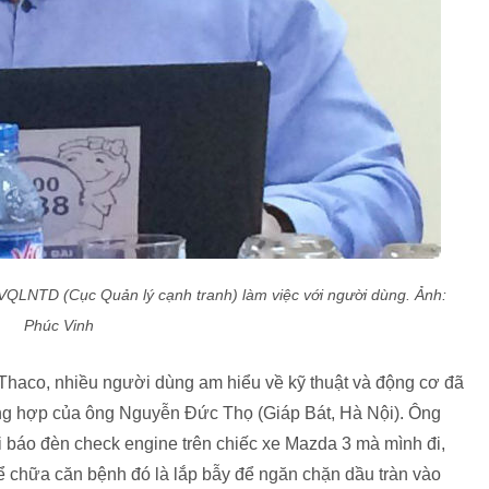
LNTD (Cục Quản lý cạnh tranh) làm việc với người dùng. Ảnh:
Phúc Vinh
ừ Thaco, nhiều người dùng am hiểu về kỹ thuật và động cơ đã
rường hợp của ông Nguyễn Đức Thọ (Giáp Bát, Hà Nội). Ông
i báo đèn check engine trên chiếc xe Mazda 3 mà mình đi,
để chữa căn bệnh đó là lắp bẫy để ngăn chặn dầu tràn vào