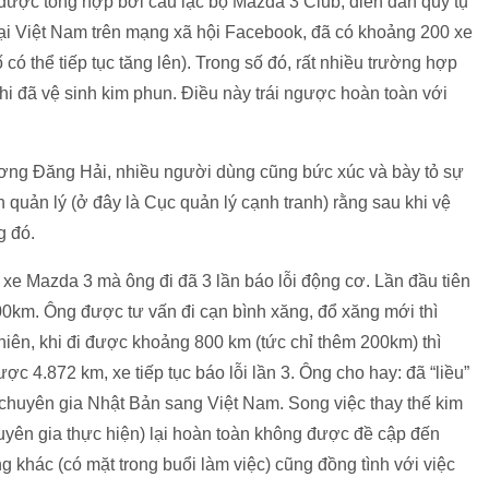
 được tổng hợp bởi câu lạc bộ Mazda 3 Club, diễn đàn quy tụ
ại Việt Nam trên mạng xã hội Facebook, đã có khoảng 200 xe
có thể tiếp tục tăng lên). Trong số đó, rất nhiều trường hợp
ả khi đã vệ sinh kim phun. Điều này trái ngược hoàn toàn với
rương Đăng Hải, nhiều người dùng cũng bức xúc và bày tỏ sự
n quản lý (ở đây là Cục quản lý cạnh tranh) rằng sau khi vệ
g đó.
xe Mazda 3 mà ông đi đã 3 lần báo lỗi động cơ. Lần đầu tiên
00km. Ông được tư vấn đi cạn bình xăng, đổ xăng mới thì
hiên, khi đi được khoảng 800 km (tức chỉ thêm 200km) thì
được 4.872 km, xe tiếp tục báo lỗi lần 3. Ông cho hay: đã “liều”
chuyên gia Nhật Bản sang Việt Nam. Song việc thay thế kim
uyên gia thực hiện) lại hoàn toàn không được đề cập đến
 khác (có mặt trong buổi làm việc) cũng đồng tình với việc