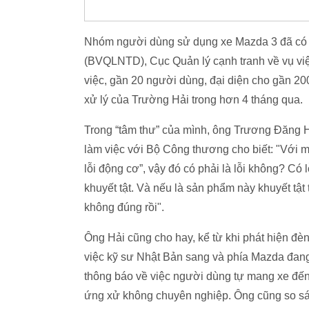
Nhóm người dùng sử dụng xe Mazda 3 đã có b
(BVQLNTD), Cục Quản lý cạnh tranh về vụ việ
việc, gần 20 người dùng, đại diện cho gần 200
xử lý của Trường Hải trong hơn 4 tháng qua.
Trong “tâm thư” của mình, ông Trương Đăng 
làm việc với Bộ Công thương cho biết: "Với mộ
lỗi động cơ”, vậy đó có phải là lỗi không? C
khuyết tật. Và nếu là sản phẩm này khuyết tật 
không đúng rồi".
Ông Hải cũng cho hay, kể từ khi phát hiện đèn
việc kỹ sư Nhật Bản sang và phía Mazda đang 
thông báo về việc người dùng tự mang xe đến t
ứng xử không chuyên nghiệp. Ông cũng so sán