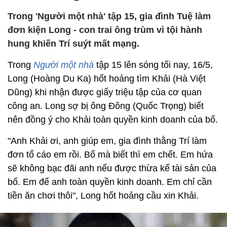
Trong 'Người một nhà' tập 15, gia đình Tuệ làm
đơn kiện Long - con trai ông trùm vì tội hành
hung khiến Trí suýt mất mạng.
Trong
Người một nhà
tập 15 lên sóng tối nay, 16/5,
Long (Hoàng Du Ka) hốt hoảng tìm Khải (Hà Việt
Dũng) khi nhận được giấy triệu tập của cơ quan
công an. Long sợ bị ông Đông (Quốc Trọng) biết
nên đồng ý cho Khải toàn quyền kinh doanh của bố.
"Anh Khải ơi, anh giúp em, gia đình thằng Trí làm
đơn tố cáo em rồi. Bố mà biết thì em chết. Em hứa
sẽ không bạc đãi anh nếu được thừa kế tài sản của
bố. Em để anh toàn quyền kinh doanh. Em chỉ cần
tiền ăn chơi thôi", Long hốt hoảng cầu xin Khải.