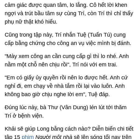
cảm giác được quan tâm, lo lắng. Cô hết lời khen
ngợi và trút bầu tâm sự cùng Trí, còn Trí thì chỉ thấy
phụ nữ thật khó hiểu.
Cũng trong tập này, Trí nhắn Tuệ (Tuấn Tú) cung
cấp bằng chứng cho công an vụ việc mình bị đánh.
"Mày xem công an cần cung cấp gì thì lo nhé. Anh
nằm một chỗ nên chịu rồi", Trí nói với em trai.
"Em có giấy ủy quyền rồi nên lo được hết. Anh cứ
nghỉ đi, em chạy về nhà tắm rồi lại vào luôn. Anh
không bao giờ chịu nghe lời em", Tuệ đáp.
Đúng lúc này, bà Thư (Vân Dung) lén lút tới thăm
Trí ở bệnh viện.
Khải sẽ giúp Long bằng cách nào? Diễn biến chi tiết
tập 15
phim
Người một nhà
sẽ lên sóng tối nay trên