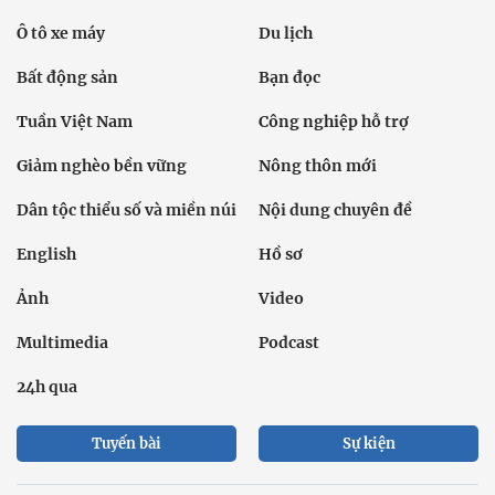
Ô tô xe máy
Du lịch
Bất động sản
Bạn đọc
Tuần Việt Nam
Công nghiệp hỗ trợ
Giảm nghèo bền vững
Nông thôn mới
Dân tộc thiểu số và miền núi
Nội dung chuyên đề
English
Hồ sơ
Ảnh
Video
Multimedia
Podcast
24h qua
Tuyến bài
Sự kiện