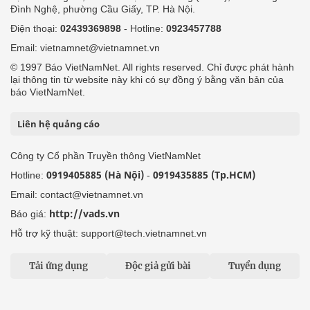
Đình Nghệ, phường Cầu Giấy, TP. Hà Nội.
Điện thoại:
02439369898
- Hotline:
0923457788
Email: vietnamnet@vietnamnet.vn
© 1997 Báo VietNamNet. All rights reserved. Chỉ được phát hành
lại thông tin từ website này khi có sự đồng ý bằng văn bản của
báo VietNamNet.
Liên hệ quảng cáo
Công ty Cổ phần Truyền thông VietNamNet
0919405885 (Hà Nội)
0919435885 (Tp.HCM)
Hotline:
-
Email: contact@vietnamnet.vn
http://vads.vn
Báo giá:
Hỗ trợ kỹ thuật: support@tech.vietnamnet.vn
Tải ứng dụng
Độc giả gửi bài
Tuyển dụng