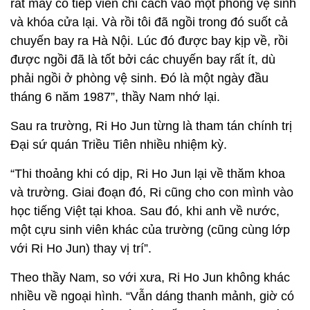
rất may cô tiếp viên chỉ cách vào một phòng vệ sinh
và khóa cửa lại. Và rồi tôi đã ngồi trong đó suốt cả
chuyến bay ra Hà Nội. Lúc đó được bay kịp về, rồi
được ngồi đã là tốt bởi các chuyến bay rất ít, dù
phải ngồi ở phòng vệ sinh. Đó là một ngày đầu
tháng 6 năm 1987”, thầy Nam nhớ lại.
Sau ra trường, Ri Ho Jun từng là tham tán chính trị
Đại sứ quán Triều Tiên nhiều nhiệm kỳ.
“Thi thoảng khi có dịp, Ri Ho Jun lại về thăm khoa
và trường. Giai đoạn đó, Ri cũng cho con mình vào
học tiếng Việt tại khoa. Sau đó, khi anh về nước,
một cựu sinh viên khác của trường (cũng cùng lớp
với Ri Ho Jun) thay vị trí”.
Theo thầy Nam, so với xưa, Ri Ho Jun không khác
nhiều về ngoại hình. “Vẫn dáng thanh mảnh, giờ có