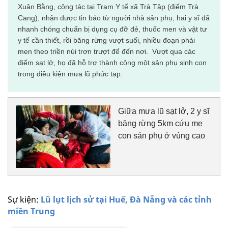
Xuân Bằng, công tác tại Trạm Y tế xã Trà Tập (điểm Trà
Cang), nhận được tin báo từ người nhà sản phụ, hai y sĩ đã
nhanh chóng chuẩn bị dụng cụ đỡ đẻ, thuốc men và vật tư
y tế cần thiết, rồi băng rừng vượt suối, nhiều đoạn phải
men theo triền núi trơn trượt để đến nơi. Vượt qua các
điểm sạt lở, họ đã hỗ trợ thành công một sản phụ sinh con
trong điều kiện mưa lũ phức tạp.
Giữa mưa lũ sạt lở, 2 y sĩ
băng rừng 5km cứu mẹ
con sản phụ ở vùng cao
Sự kiện:
Lũ lụt lịch sử tại Huế, Đà Nẵng và các tỉnh
miền Trung