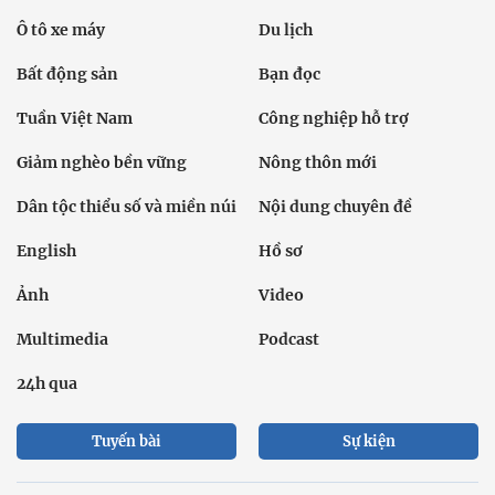
Ô tô xe máy
Du lịch
Bất động sản
Bạn đọc
Tuần Việt Nam
Công nghiệp hỗ trợ
Giảm nghèo bền vững
Nông thôn mới
Dân tộc thiểu số và miền núi
Nội dung chuyên đề
English
Hồ sơ
Ảnh
Video
Multimedia
Podcast
24h qua
Tuyến bài
Sự kiện