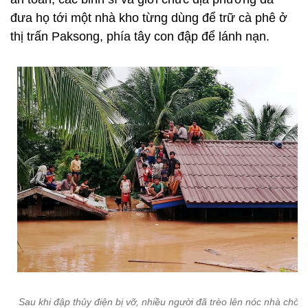
đưa họ tới một nhà kho từng dùng để trữ cà phê ở
thị trấn Paksong, phía tây con đập để lánh nạn.
Sau khi đập thủy điện bị vỡ, nhiều người đã trèo lên nóc nhà chờ 