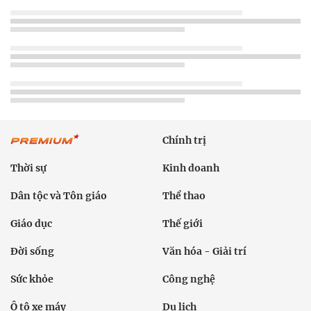
Chính trị
Thời sự
Kinh doanh
Dân tộc và Tôn giáo
Thể thao
Giáo dục
Thế giới
Đời sống
Văn hóa - Giải trí
Sức khỏe
Công nghệ
Ô tô xe máy
Du lịch