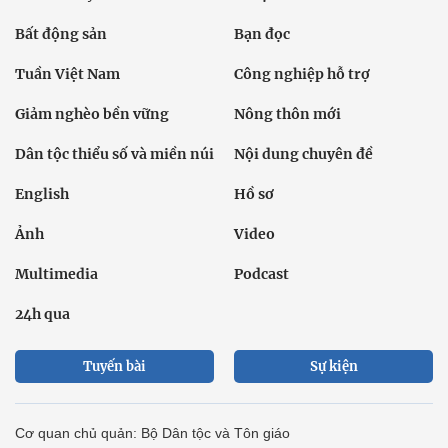
Bất động sản
Bạn đọc
Tuần Việt Nam
Công nghiệp hỗ trợ
Giảm nghèo bền vững
Nông thôn mới
Dân tộc thiểu số và miền núi
Nội dung chuyên đề
English
Hồ sơ
Ảnh
Video
Multimedia
Podcast
24h qua
Tuyến bài
Sự kiện
Cơ quan chủ quản: Bộ Dân tộc và Tôn giáo