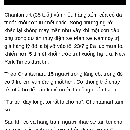
Chantamart (35 tuổi) và nhiều hàng xóm của cô đã
thoát khỏi cơn lũ chết chóc. Song những người
khác lại không may mắn như vậy khi một con đập
phụ trong dự án thủy điện Xe-Pian Xe-Namnoy trị
giá hàng tỷ đô la bị vỡ vào tối 23/7 giữa lúc mưa to,
khiến hơn 5 tỉ mét khối nước trút xuống hạ lưu, New
York Times đưa tin.
Theo Chantamart, 15 người trong làng cô, trong đó
có 9 trẻ em vẫn đang mất tích. Cô không thể chạy
tới nhà họ để báo tin vì nước lũ dâng quá nhanh.
"Từ tận đáy lòng, tôi rất lo cho họ", Chantamart tâm
sự.
Sau khi cô và hàng trăm người khác sơ tán tới chỗ
an toàn, các binh sĩ và giới chức địa phương đã