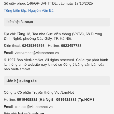
Số giấy phép: 146/GP-BVHTTDL, cấp ngày 17/10/2025
Tổng biên tập: Nguyễn Văn Bá
Liên hệ tòa soạn
Địa chỉ: Tầng 18, Toà nhà Cục Viễn thông (VNTA), 68 Dương
Đình Nghệ, phường Cầu Giấy, TP. Hà Nội.
Điện thoại:
02439369898
- Hotline:
0923457788
Email: vietnamnet@vietnamnet.vn
© 1997 Báo VietNamNet. All rights reserved. Chỉ được phát hành
lại thông tin từ website này khi có sự đồng ý bằng văn bản của
báo VietNamNet.
Liên hệ quảng cáo
Công ty Cổ phần Truyền thông VietNamNet
0919405885 (Hà Nội)
0919435885 (Tp.HCM)
Hotline:
-
Email: contact@vietnamnet.vn
http://vads.vn
Báo giá: