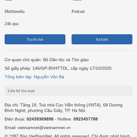
Multimedia
Podcast
24h qua
Tuyến bài
Sự kiện
Cơ quan chủ quản: Bộ Dân tộc và Tôn giáo
Số giấy phép: 146/GP-BVHTTDL, cấp ngày 17/10/2025
Tổng biên tập: Nguyễn Văn Bá
Liên hệ tòa soạn
Địa chỉ: Tầng 18, Toà nhà Cục Viễn thông (VNTA), 68 Dương
Đình Nghệ, phường Cầu Giấy, TP. Hà Nội.
Điện thoại:
02439369898
- Hotline:
0923457788
Email: vietnamnet@vietnamnet.vn
© 1997 Báo VietNamNet. All rights reserved. Chỉ được phát hành