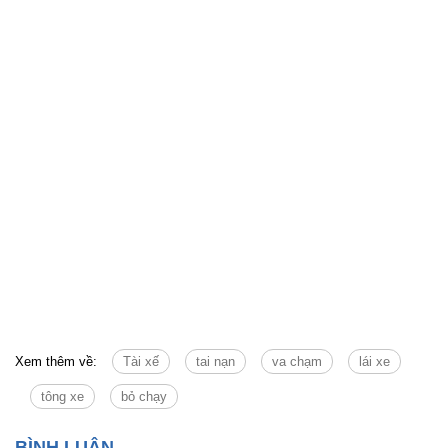
Xem thêm về:
Tài xế
tai nạn
va chạm
lái xe
tông xe
bỏ chạy