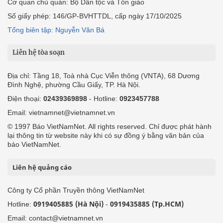
Cơ quan chủ quản: Bộ Dân tộc và Tôn giáo
Số giấy phép: 146/GP-BVHTTDL, cấp ngày 17/10/2025
Tổng biên tập: Nguyễn Văn Bá
Liên hệ tòa soạn
Địa chỉ: Tầng 18, Toà nhà Cục Viễn thông (VNTA), 68 Dương
Đình Nghệ, phường Cầu Giấy, TP. Hà Nội.
Điện thoại:
02439369898
- Hotline:
0923457788
Email: vietnamnet@vietnamnet.vn
© 1997 Báo VietNamNet. All rights reserved. Chỉ được phát hành
lại thông tin từ website này khi có sự đồng ý bằng văn bản của
báo VietNamNet.
Liên hệ quảng cáo
Công ty Cổ phần Truyền thông VietNamNet
0919405885 (Hà Nội)
0919435885 (Tp.HCM)
Hotline:
-
Email: contact@vietnamnet.vn