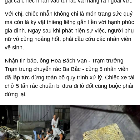
gạt cả chiếc nhẫn vào túi rác và mang ra ngoài vứt.
Với chị, chiếc nhẫn không chỉ là món trang sức quý
mà còn là kỷ vật thiêng liêng gắn liền với hạnh phúc
gia đình. Ngay sau khi phát hiện sự việc, người phụ
nữ vô cùng hoảng hốt, phải cầu cứu các nhân viên
vệ sinh.
Nhận tin báo, ông Hoa Bách Vạn - Trạm trưởng
Trạm trung chuyển rác Ba Bắc - cùng 5 nhân viên
đã lập tức dừng toàn bộ quy trình xử lý. Chiếc xe tải
chở 5 tấn rác chuẩn bị đưa đi lò đốt cũng buộc phải
dừng lại.