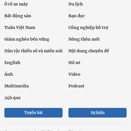
Ô tô xe máy
Du lịch
Bất động sản
Bạn đọc
Tuần Việt Nam
Công nghiệp hỗ trợ
Giảm nghèo bền vững
Nông thôn mới
Dân tộc thiểu số và miền núi
Nội dung chuyên đề
English
Hồ sơ
Ảnh
Video
Multimedia
Podcast
24h qua
Tuyến bài
Sự kiện