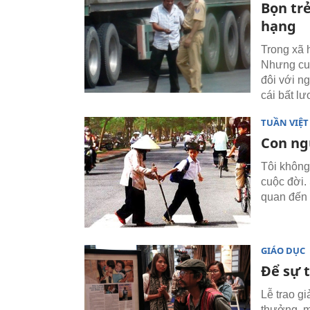
Bọn trẻ
hạng
Trong xã 
Nhưng cuộ
đôi với ng
cái bất lư
TUẦN VIỆ
Con ng
Tôi không 
cuộc đời. 
quan đến d
GIÁO DỤC
Để sự 
Lễ trao gi
thưởng, m