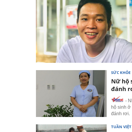
SỨC KHỎE
Nữ hộ s
đánh r
- N
hộ sinh ở
đánh rơi.
TUẦN VIỆ