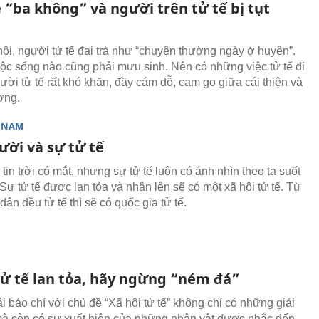
 “ba không” và người trên tử tế bị tụt
hội, người tử tế đại trà như “chuyện thường ngày ở huyện”.
c sống nào cũng phải mưu sinh. Nên có những việc tử tế đi
ười tử tế rất khó khăn, đầy cám dỗ, cam go giữa cái thiện và
ơng.
T NAM
ười và sự tử tế
tin trời có mắt, nhưng sự tử tế luôn có ánh nhìn theo ta suốt
Sự tử tế được lan tỏa và nhân lên sẽ có một xã hội tử tế. Từ
ân đều tử tế thì sẽ có quốc gia tử tế.
tử tế lan tỏa, hãy ngừng “ném đá”
ải báo chí với chủ đề “Xã hội tử tế” không chỉ có những giải
à còn có sự xuất hiện của những nhân vật được nhắc đến