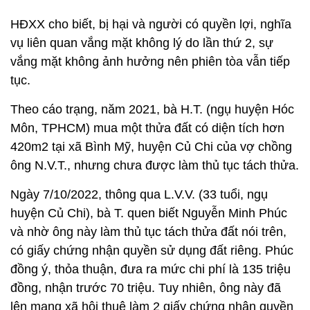
HĐXX cho biết, bị hại và người có quyền lợi, nghĩa
vụ liên quan vắng mặt không lý do lần thứ 2, sự
vắng mặt không ảnh hưởng nên phiên tòa vẫn tiếp
tục.
Theo cáo trạng, năm 2021, bà H.T. (ngụ huyện Hóc
Môn, TPHCM) mua một thửa đất có diện tích hơn
420m2 tại xã Bình Mỹ, huyện Củ Chi của vợ chồng
ông N.V.T., nhưng chưa được làm thủ tục tách thửa.
Ngày 7/10/2022, thông qua L.V.V. (33 tuổi, ngụ
huyện Củ Chi), bà T. quen biết Nguyễn Minh Phúc
và nhờ ông này làm thủ tục tách thửa đất nói trên,
có giấy chứng nhận quyền sử dụng đất riêng. Phúc
đồng ý, thỏa thuận, đưa ra mức chi phí là 135 triệu
đồng, nhận trước 70 triệu. Tuy nhiên, ông này đã
lên mạng xã hội thuê làm 2 giấy chứng nhận quyền