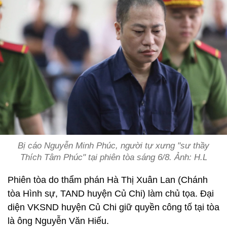
Bị cáo Nguyễn Minh Phúc, người tự xưng "sư thầy
Thích Tâm Phúc" tại phiên tòa sáng 6/8. Ảnh: H.L
Phiên tòa do thẩm phán Hà Thị Xuân Lan (Chánh
tòa Hình sự, TAND huyện Củ Chi) làm chủ tọa. Đại
diện VKSND huyện Củ Chi giữ quyền công tố tại tòa
là ông Nguyễn Văn Hiếu.