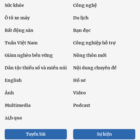
Sức khỏe
Công nghệ
Ô tô xe máy
Du lịch
Bất động sản
Bạn đọc
Tuần Việt Nam
Công nghiệp hỗ trợ
Giảm nghèo bền vững
Nông thôn mới
Dân tộc thiểu số và miền núi
Nội dung chuyên đề
English
Hồ sơ
Ảnh
Video
Multimedia
Podcast
24h qua
Tuyến bài
Sự kiện