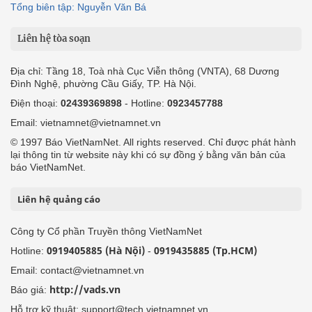
Tổng biên tập: Nguyễn Văn Bá
Liên hệ tòa soạn
Địa chỉ: Tầng 18, Toà nhà Cục Viễn thông (VNTA), 68 Dương
Đình Nghệ, phường Cầu Giấy, TP. Hà Nội.
Điện thoại:
02439369898
- Hotline:
0923457788
Email: vietnamnet@vietnamnet.vn
© 1997 Báo VietNamNet. All rights reserved. Chỉ được phát hành
lại thông tin từ website này khi có sự đồng ý bằng văn bản của
báo VietNamNet.
Liên hệ quảng cáo
Công ty Cổ phần Truyền thông VietNamNet
0919405885 (Hà Nội)
0919435885 (Tp.HCM)
Hotline:
-
Email: contact@vietnamnet.vn
http://vads.vn
Báo giá:
Hỗ trợ kỹ thuật: support@tech.vietnamnet.vn