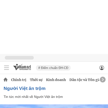
# Điểm chuẩn ĐH-CĐ
Chính trị
Thời sự
Kinh doanh
Dân tộc và Tôn giáo
Người Việt ăn trộm
Tin tức mới nhất về
Người Việt ăn trộm