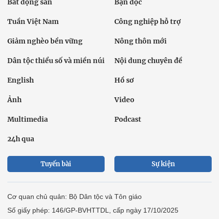
Bất động sản
Bạn đọc
Tuần Việt Nam
Công nghiệp hỗ trợ
Giảm nghèo bền vững
Nông thôn mới
Dân tộc thiểu số và miền núi
Nội dung chuyên đề
English
Hồ sơ
Ảnh
Video
Multimedia
Podcast
24h qua
Tuyến bài
Sự kiện
Cơ quan chủ quản: Bộ Dân tộc và Tôn giáo
Số giấy phép: 146/GP-BVHTTDL, cấp ngày 17/10/2025