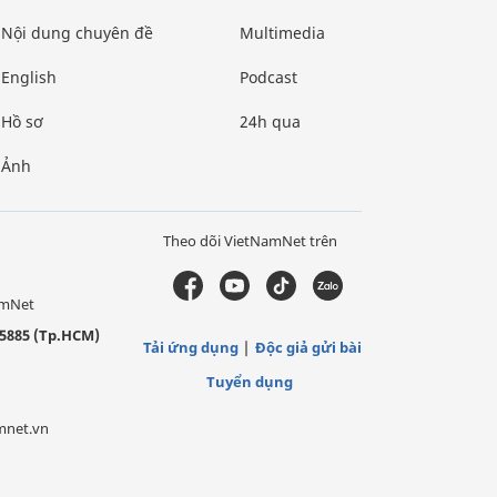
Nội dung chuyên đề
Multimedia
English
Podcast
Hồ sơ
24h qua
Ảnh
Theo dõi VietNamNet trên
amNet
5885 (Tp.HCM)
Tải ứng dụng
Độc giả gửi bài
Tuyển dụng
mnet.vn