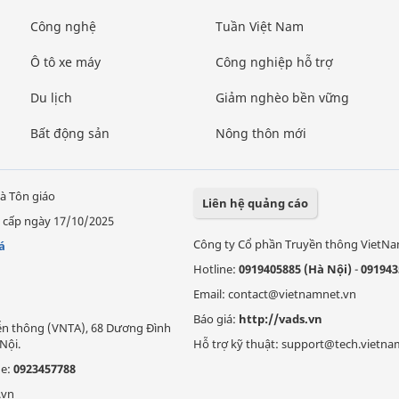
Công nghệ
Tuần Việt Nam
Ô tô xe máy
Công nghiệp hỗ trợ
Du lịch
Giảm nghèo bền vững
Bất động sản
Nông thôn mới
à Tôn giáo
Liên hệ quảng cáo
 cấp ngày 17/10/2025
Công ty Cổ phần Truyền thông VietN
á
Hotline:
0919405885 (Hà Nội)
-
091943
Email: contact@vietnamnet.vn
Báo giá:
http://vads.vn
Viễn thông (VNTA), 68 Dương Đình
Nội.
Hỗ trợ kỹ thuật: support@tech.vietna
ne:
0923457788
.vn