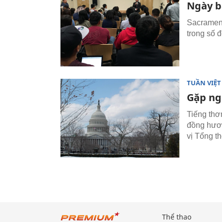
Ngày bậ
Sacrament
trong số 
TUẦN VIỆ
Gặp ng
Tiếng thơ
đồng hươn
vị Tổng t
Thể thao