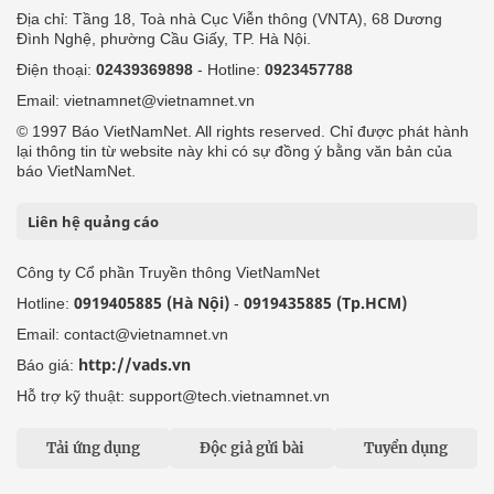
Địa chỉ: Tầng 18, Toà nhà Cục Viễn thông (VNTA), 68 Dương
Đình Nghệ, phường Cầu Giấy, TP. Hà Nội.
Điện thoại:
02439369898
- Hotline:
0923457788
Email: vietnamnet@vietnamnet.vn
© 1997 Báo VietNamNet. All rights reserved. Chỉ được phát hành
lại thông tin từ website này khi có sự đồng ý bằng văn bản của
báo VietNamNet.
Liên hệ quảng cáo
Công ty Cổ phần Truyền thông VietNamNet
0919405885 (Hà Nội)
0919435885 (Tp.HCM)
Hotline:
-
Email: contact@vietnamnet.vn
http://vads.vn
Báo giá:
Hỗ trợ kỹ thuật: support@tech.vietnamnet.vn
Tải ứng dụng
Độc giả gửi bài
Tuyển dụng