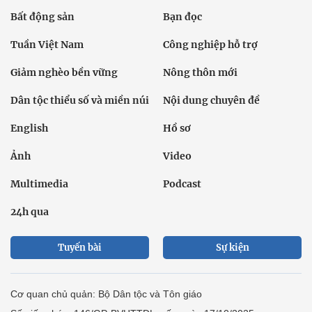
Bất động sản
Bạn đọc
Tuần Việt Nam
Công nghiệp hỗ trợ
Giảm nghèo bền vững
Nông thôn mới
Dân tộc thiểu số và miền núi
Nội dung chuyên đề
English
Hồ sơ
Ảnh
Video
Multimedia
Podcast
24h qua
Tuyến bài
Sự kiện
Cơ quan chủ quản: Bộ Dân tộc và Tôn giáo