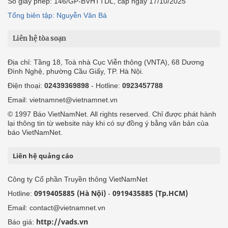
Số giấy phép: 146/GP-BVHTTDL, cấp ngày 17/10/2025
Tổng biên tập: Nguyễn Văn Bá
Liên hệ tòa soạn
Địa chỉ: Tầng 18, Toà nhà Cục Viễn thông (VNTA), 68 Dương
Đình Nghệ, phường Cầu Giấy, TP. Hà Nội.
Điện thoại:
02439369898
- Hotline:
0923457788
Email: vietnamnet@vietnamnet.vn
© 1997 Báo VietNamNet. All rights reserved. Chỉ được phát hành
lại thông tin từ website này khi có sự đồng ý bằng văn bản của
báo VietNamNet.
Liên hệ quảng cáo
Công ty Cổ phần Truyền thông VietNamNet
0919405885 (Hà Nội)
0919435885 (Tp.HCM)
Hotline:
-
Email: contact@vietnamnet.vn
http://vads.vn
Báo giá: