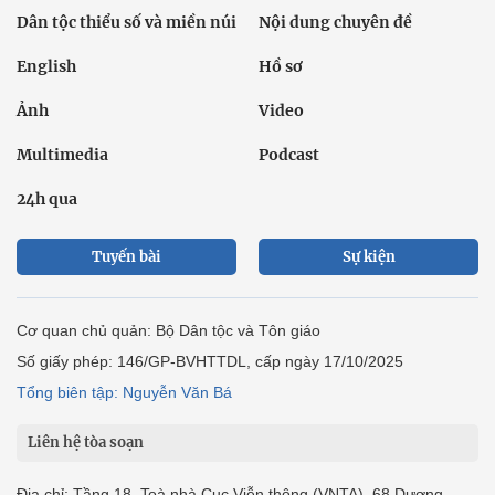
Dân tộc thiểu số và miền núi
Nội dung chuyên đề
English
Hồ sơ
Ảnh
Video
Multimedia
Podcast
24h qua
Tuyến bài
Sự kiện
Cơ quan chủ quản: Bộ Dân tộc và Tôn giáo
Số giấy phép: 146/GP-BVHTTDL, cấp ngày 17/10/2025
Tổng biên tập: Nguyễn Văn Bá
Liên hệ tòa soạn
Địa chỉ: Tầng 18, Toà nhà Cục Viễn thông (VNTA), 68 Dương