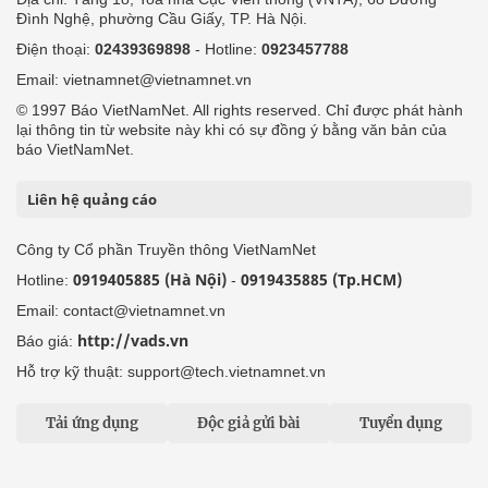
Đình Nghệ, phường Cầu Giấy, TP. Hà Nội.
Điện thoại:
02439369898
- Hotline:
0923457788
Email: vietnamnet@vietnamnet.vn
© 1997 Báo VietNamNet. All rights reserved. Chỉ được phát hành
lại thông tin từ website này khi có sự đồng ý bằng văn bản của
báo VietNamNet.
Liên hệ quảng cáo
Công ty Cổ phần Truyền thông VietNamNet
0919405885 (Hà Nội)
0919435885 (Tp.HCM)
Hotline:
-
Email: contact@vietnamnet.vn
http://vads.vn
Báo giá:
Hỗ trợ kỹ thuật: support@tech.vietnamnet.vn
Tải ứng dụng
Độc giả gửi bài
Tuyển dụng