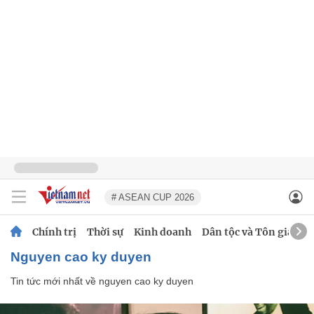
# ASEAN CUP 2026
Chính trị
Thời sự
Kinh doanh
Dân tộc và Tôn giáo
nguyen cao ky duyen
Tin tức mới nhất về
nguyen cao ky duyen