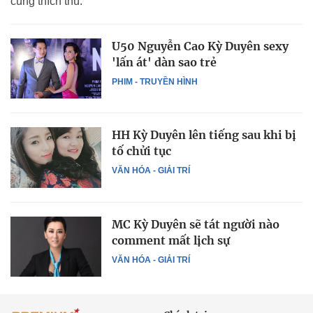
cùng thích thú.
U50 Nguyễn Cao Kỳ Duyên sexy
'lấn át' dàn sao trẻ
PHIM - TRUYỀN HÌNH
HH Kỳ Duyên lên tiếng sau khi bị
tố chửi tục
VĂN HÓA - GIẢI TRÍ
MC Kỳ Duyên sẽ tát người nào
comment mất lịch sự
VĂN HÓA - GIẢI TRÍ