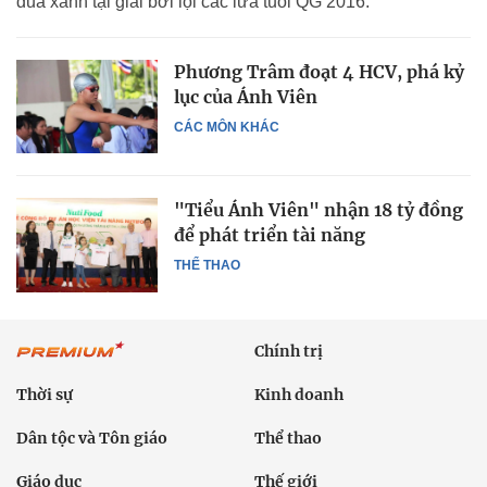
đua xanh tại giải bơi lội các lứa tuổi QG 2016.
Phương Trâm đoạt 4 HCV, phá kỷ
lục của Ánh Viên
CÁC MÔN KHÁC
"Tiểu Ánh Viên" nhận 18 tỷ đồng
để phát triển tài năng
THỂ THAO
Chính trị
Thời sự
Kinh doanh
Dân tộc và Tôn giáo
Thể thao
Giáo dục
Thế giới