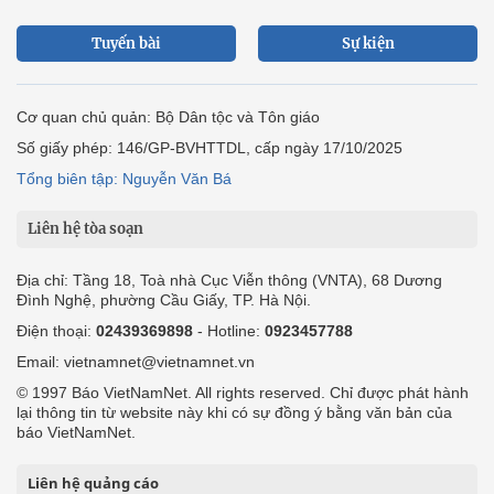
Tuyến bài
Sự kiện
Cơ quan chủ quản: Bộ Dân tộc và Tôn giáo
Số giấy phép: 146/GP-BVHTTDL, cấp ngày 17/10/2025
Tổng biên tập: Nguyễn Văn Bá
Liên hệ tòa soạn
Địa chỉ: Tầng 18, Toà nhà Cục Viễn thông (VNTA), 68 Dương
Đình Nghệ, phường Cầu Giấy, TP. Hà Nội.
Điện thoại:
02439369898
- Hotline:
0923457788
Email: vietnamnet@vietnamnet.vn
© 1997 Báo VietNamNet. All rights reserved. Chỉ được phát hành
lại thông tin từ website này khi có sự đồng ý bằng văn bản của
báo VietNamNet.
Liên hệ quảng cáo