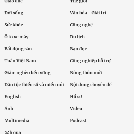
Giáo dục
Thế giới
Đời sống
Văn hóa - Giải trí
Sức khỏe
Công nghệ
Ô tô xe máy
Du lịch
Bất động sản
Bạn đọc
Tuần Việt Nam
Công nghiệp hỗ trợ
Giảm nghèo bền vững
Nông thôn mới
Dân tộc thiểu số và miền núi
Nội dung chuyên đề
English
Hồ sơ
Ảnh
Video
Multimedia
Podcast
24h qua