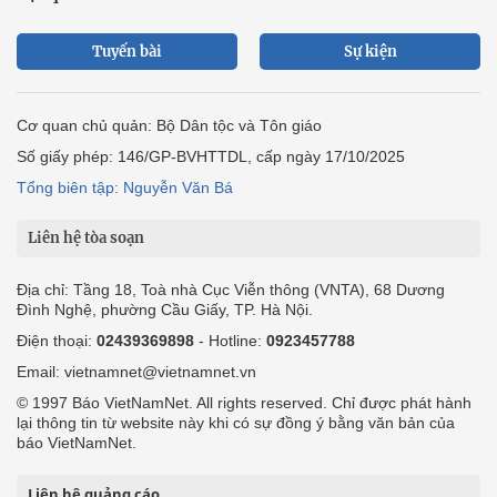
Tuyến bài
Sự kiện
Cơ quan chủ quản: Bộ Dân tộc và Tôn giáo
Số giấy phép: 146/GP-BVHTTDL, cấp ngày 17/10/2025
Tổng biên tập: Nguyễn Văn Bá
Liên hệ tòa soạn
Địa chỉ: Tầng 18, Toà nhà Cục Viễn thông (VNTA), 68 Dương
Đình Nghệ, phường Cầu Giấy, TP. Hà Nội.
Điện thoại:
02439369898
- Hotline:
0923457788
Email: vietnamnet@vietnamnet.vn
© 1997 Báo VietNamNet. All rights reserved. Chỉ được phát hành
lại thông tin từ website này khi có sự đồng ý bằng văn bản của
báo VietNamNet.
Liên hệ quảng cáo