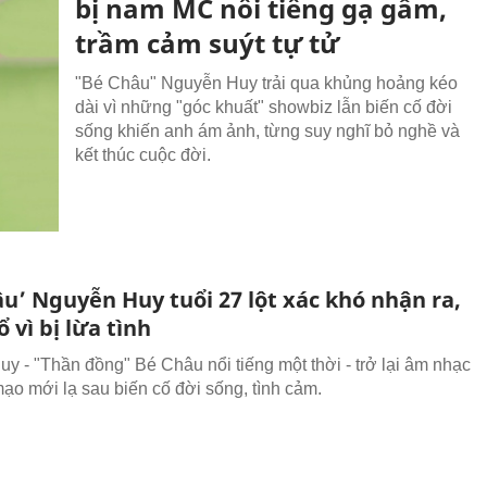
bị nam MC nổi tiếng gạ gẫm,
trầm cảm suýt tự tử
"Bé Châu" Nguyễn Huy trải qua khủng hoảng kéo
dài vì những "góc khuất" showbiz lẫn biến cố đời
sống khiến anh ám ảnh, từng suy nghĩ bỏ nghề và
kết thúc cuộc đời.
u’ Nguyễn Huy tuổi 27 lột xác khó nhận ra,
 vì bị lừa tình
y - "Thần đồng" Bé Châu nổi tiếng một thời - trở lại âm nhạc
mạo mới lạ sau biến cố đời sống, tình cảm.