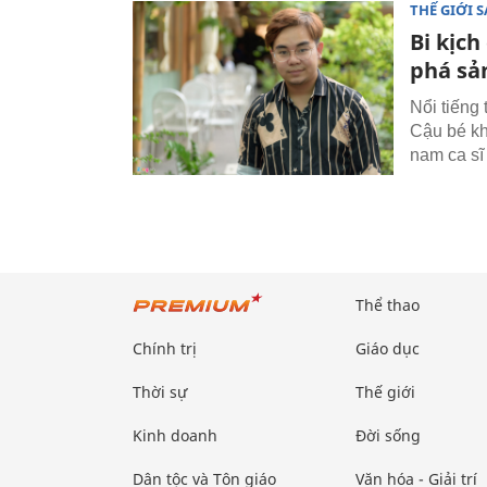
THẾ GIỚI 
Bi kịc
phá sả
Nổi tiếng
Cậu bé kh
nam ca sĩ
Thể thao
Chính trị
Giáo dục
Thời sự
Thế giới
Kinh doanh
Đời sống
Dân tộc và Tôn giáo
Văn hóa - Giải trí