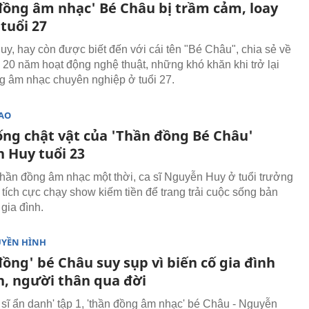
đồng âm nhạc' Bé Châu bị trầm cảm, loay
tuổi 27
y, hay còn được biết đến với cái tên "Bé Châu", chia sẻ về
h 20 năm hoạt động nghệ thuật, những khó khăn khi trở lại
 âm nhạc chuyên nghiệp ở tuổi 27.
SAO
ống chật vật của 'Thần đồng Bé Châu'
 Huy tuổi 23
hần đồng âm nhạc một thời, ca sĩ Nguyễn Huy ở tuổi trưởng
 tích cực chạy show kiếm tiền để trang trải cuộc sống bản
 gia đình.
UYỀN HÌNH
ồng' bé Châu suy sụp vì biến cố gia đình
n, người thân qua đời
 sĩ ẩn danh' tập 1, 'thần đồng âm nhạc' bé Châu - Nguyễn