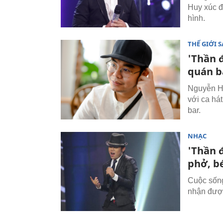
Huy xúc đ
hình.
THẾ GIỚI 
'Thần đ
quán b
Nguyễn Hu
với ca há
bar.
NHẠC
'Thần 
phở, b
Cuộc sống
nhận được