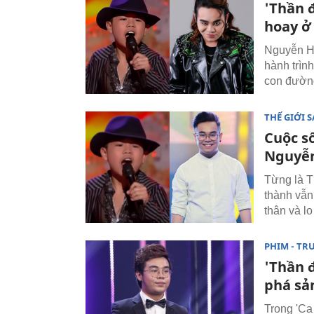
'Thần 
hoay ở 
Nguyễn Hu
hành trìn
con đường
THẾ GIỚI 
Cuộc s
Nguyễn
Từng là T
thành vẫn
thân và lo
PHIM - TR
'Thần đ
phá sả
Trong 'Ca