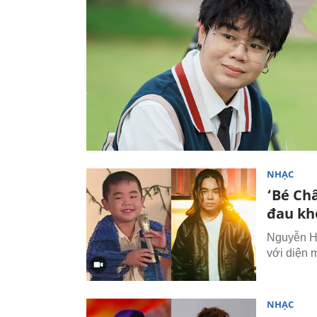
NHẠC
‘Bé Châ
đau khổ
Nguyễn Hu
với diện 
NHẠC