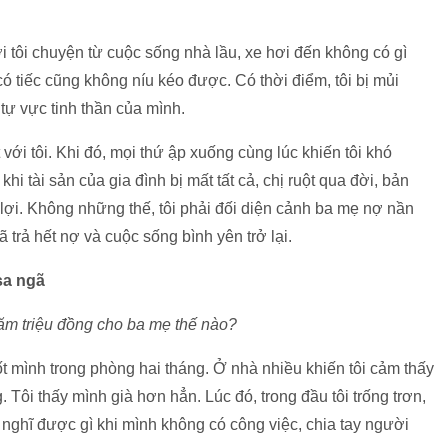
i tôi chuyện từ cuộc sống nhà lầu, xe hơi đến không có gì
có tiếc cũng không níu kéo được. Có thời điểm, tôi bị mủi
tự vực tinh thần của mình.
với tôi. Khi đó, mọi thứ ập xuống cùng lúc khiến tôi khó
hi tài sản của gia đình bị mất tất cả, chị ruột qua đời, bản
 lợi. Không những thế, tôi phải đối diện cảnh ba mẹ nợ nần
trả hết nợ và cuộc sống bình yên trở lại.
sa ngã
răm triệu đồng cho ba mẹ thế nào?
ốt mình trong phòng hai tháng. Ở nhà nhiều khiến tôi cảm thấy
Tôi thấy mình già hơn hẳn. Lúc đó, trong đầu tôi trống trơn,
 nghĩ được gì khi mình không có công việc, chia tay người