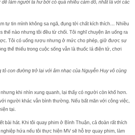
r dễ làm người ta hư bởi có quá nhiều cám dỗ, nhất là với các
m tự tin mình không sa ngã, đụng tới chất kích thích… Nhiều
s thế nào nhưng tôi đều từ chối. Tôi nghĩ chuyện ăn uống ra
 được. Tôi có uống rượu nhưng ở mức cho phép, giữ được sự
hông thể thiếu trong cuộc sống vẫn là thuốc lá điện tử, chơi
g tỏ con đường trở lại với âm nhạc của Nguyễn Huy vô cùng
h nhưng khi nhìn xung quanh, lại thấy có người còn khổ hơn.
 với người khác vẫn bình thường. Nếu bất mãn với công việc,
iện tại.
ết bài hát. Khi tôi quay phim ở Bình Thuận, cả đoàn rất thích
g nghiệp hứa nếu tôi thực hiện MV sẽ hỗ trợ quay phim, làm