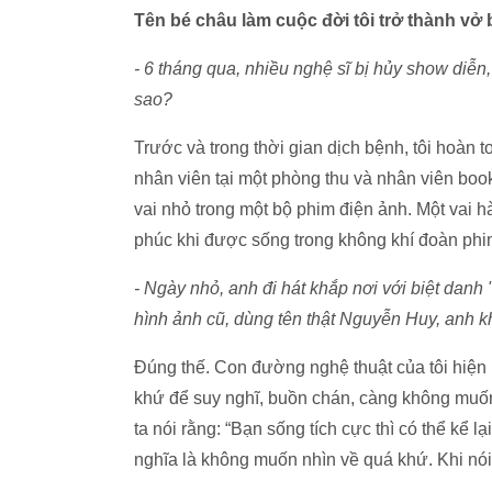
Tên bé châu làm cuộc đời tôi trở thành vở b
- 6 tháng qua, nhiều nghệ sĩ bị hủy show diễ
sao?
Trước và trong thời gian dịch bệnh, tôi hoàn t
nhân viên tại một phòng thu và nhân viên bo
vai nhỏ trong một bộ phim điện ảnh. Một vai 
phúc khi được sống trong không khí đoàn phim
- Ngày nhỏ, anh đi hát khắp nơi với biệt dan
hình ảnh cũ, dùng tên thật Nguyễn Huy, anh 
Đúng thế. Con đường nghệ thuật của tôi hiện
khứ để suy nghĩ, buồn chán, càng không muố
ta nói rằng: “Bạn sống tích cực thì có thể kể 
nghĩa là không muốn nhìn về quá khứ. Khi nói 