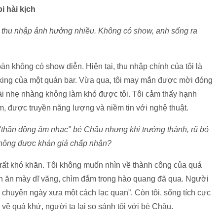
i hài kịch
n, thu nhập ảnh hưởng nhiều. Không có show, anh sống ra
oàn không có show diễn. Hiện tại, thu nhập chính của tôi là
oking của một quán bar. Vừa qua, tôi may mắn được mời đóng
hài nhẹ nhàng không làm khó được tôi. Tôi cảm thấy hạnh
, được truyền năng lượng và niềm tin với nghệ thuật.
h "thần đồng âm nhạc" bé Châu nhưng khi trưởng thành, rũ bỏ
không được khán giả chấp nhận?
 rất khó khăn. Tôi không muốn nhìn về thành công của quá
n ăn mày dĩ vãng, chìm đắm trong hào quang đã qua. Người
lại chuyện ngày xưa một cách lạc quan”. Còn tôi, sống tích cực
về quá khứ, người ta lại so sánh tôi với bé Châu.