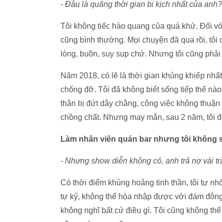
- Đâu là quãng thời gian bi kịch nhất của anh?
Tôi không tiếc hào quang của quá khứ. Đối vớ
cũng bình thường. Mọi chuyện đã qua rồi, tôi 
lòng, buồn, suy sụp chứ. Nhưng tôi cũng phải 
Năm 2018, có lẽ là thời gian khủng khiếp nhất 
chống đỡ. Tôi đã không biết sống tiếp thế nào k
thân bị đứt dây chằng, công việc không thuận
chồng chất. Nhưng may mắn, sau 2 năm, tôi đã 
Làm nhân viên quán bar nhưng tôi không 
- Nhưng show diễn không có, anh trả nợ vài t
Có thời điểm khủng hoảng tinh thần, tôi tự nh
tự kỷ, không thể hòa nhập được với đám đông. 
không nghĩ bất cứ điều gì. Tôi cũng không thể