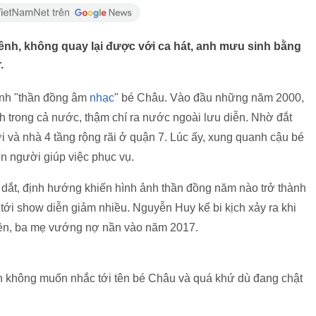
ênh, không quay lại được với ca hát, anh mưu sinh bằng
.
danh "thần đồng âm
nhạc
" bé Châu. Vào đầu những năm 2000,
h trong cả nước, thậm chí ra nước ngoài lưu diễn. Nhờ đắt
 và nhà 4 tầng rộng rãi ở quận 7. Lúc ấy, xung quanh cậu bé
ốn người giúp việc phục vụ.
n dắt, định hướng khiến hình ảnh thần đồng năm nào trở thành
tới show diễn giảm nhiều. Nguyễn Huy kể bi kịch xảy ra khi
ền, ba mẹ vướng nợ nần vào năm 2017.
 không muốn nhắc tới tên bé Châu và quá khứ dù đang chật