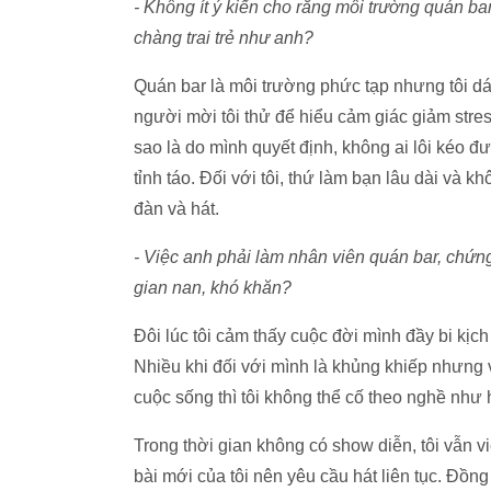
- Không ít ý kiến cho rằng môi trường quán ba
chàng trai trẻ như anh?
Quán bar là môi trường phức tạp nhưng tôi dá
người mời tôi thử để hiểu cảm giác giảm stres
sao là do mình quyết định, không ai lôi kéo
tỉnh táo. Đối với tôi, thứ làm bạn lâu dài và k
đàn và hát.
- Việc anh phải làm nhân viên quán bar, chứn
gian nan, khó khăn?
Đôi lúc tôi cảm thấy cuộc đời mình đầy bi kịc
Nhiều khi đối với mình là khủng khiếp nhưng
cuộc sống thì tôi không thể cố theo nghề như h
Trong thời gian không có show diễn, tôi vẫn vi
bài mới của tôi nên yêu cầu hát liên tục. Đồn