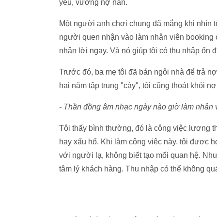
yêu, vướng nợ nần.
Một người anh chơi chung đã mắng khi nhìn tô
người quen nhận vào làm nhân viên booking ở
nhận lời ngay. Và nó giúp tôi có thu nhập ổn đ
Trước đó, ba mẹ tôi đã bán ngôi nhà để trả nợ
hai năm tập trung "cày", tôi cũng thoát khỏi nợ
- Thần đồng âm nhạc ngày nào giờ làm nhân v
Tôi thấy bình thường, đó là công việc lương t
hay xấu hổ. Khi làm công việc này, tôi được h
với người lạ, không biết tạo mối quan hệ. Như
tâm lý khách hàng. Thu nhập có thể không quá