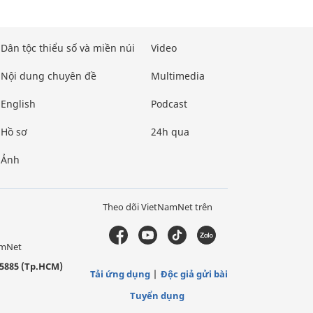
Dân tộc thiểu số và miền núi
Video
Nội dung chuyên đề
Multimedia
English
Podcast
Hồ sơ
24h qua
Ảnh
Theo dõi VietNamNet trên
amNet
5885 (Tp.HCM)
Tải ứng dụng
Độc giả gửi bài
Tuyển dụng