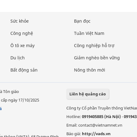
Sức khỏe
Bạn đọc
Công nghệ
Tuần Việt Nam
Ô tô xe máy
Công nghiệp hỗ trợ
Du lịch
Giảm nghèo bền vững
Bất động sản
Nông thôn mới
à Tôn giáo
Liên hệ quảng cáo
 cấp ngày 17/10/2025
Công ty Cổ phần Truyền thông VietN
á
Hotline:
0919405885 (Hà Nội)
-
091943
Email: contact@vietnamnet.vn
Báo giá:
http://vads.vn
Viễn thông (VNTA), 68 Dương Đình