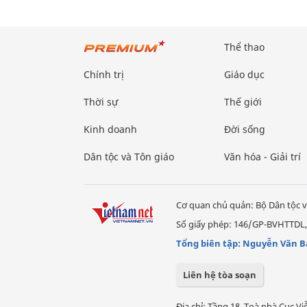
Thể thao
Chính trị
Giáo dục
Thời sự
Thế giới
Kinh doanh
Đời sống
Dân tộc và Tôn giáo
Văn hóa - Giải trí
Cơ quan chủ quản: Bộ Dân tộc v
Số giấy phép: 146/GP-BVHTTDL,
Tổng biên tập: Nguyễn Văn B
Liên hệ tòa soạn
Địa chỉ: Tầng 18, Toà nhà Cục 