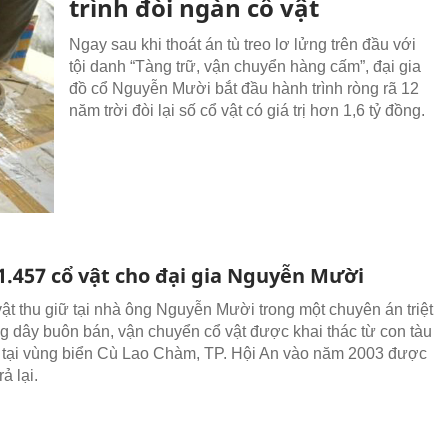
trình đòi ngàn cổ vật
Ngay sau khi thoát án tù treo lơ lửng trên đầu với
tội danh “Tàng trữ, vận chuyển hàng cấm”, đại gia
đồ cổ Nguyễn Mười bắt đầu hành trình ròng rã 12
năm trời đòi lại số cổ vật có giá trị hơn 1,6 tỷ đồng.
 1.457 cổ vật cho đại gia Nguyễn Mười
vật thu giữ tại nhà ông Nguyễn Mười trong một chuyên án triệt
 dây buôn bán, vận chuyển cổ vật được khai thác từ con tàu
 tại vùng biển Cù Lao Chàm, TP. Hội An vào năm 2003 được
ả lại.