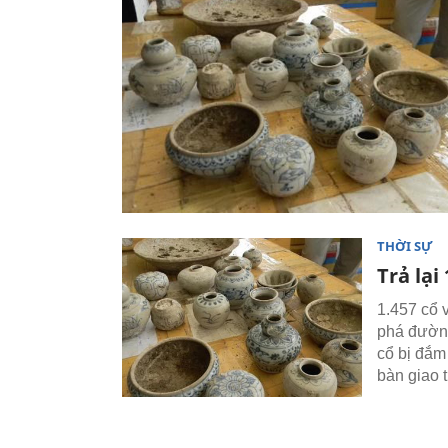
THỜI SỰ
Trả lại
1.457 cổ 
phá đường
cổ bị đắm
bàn giao tr