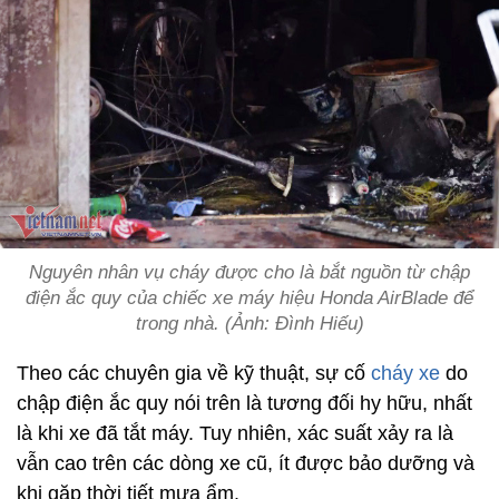
Nguyên nhân vụ cháy được cho là bắt nguồn từ chập
điện ắc quy của chiếc xe máy hiệu Honda AirBlade để
trong nhà. (Ảnh: Đình Hiếu)
Theo các chuyên gia về kỹ thuật, sự cố
cháy xe
do
chập điện ắc quy nói trên là tương đối hy hữu, nhất
là khi xe đã tắt máy. Tuy nhiên, xác suất xảy ra là
vẫn cao trên các dòng xe cũ, ít được bảo dưỡng và
khi gặp thời tiết mưa ẩm.